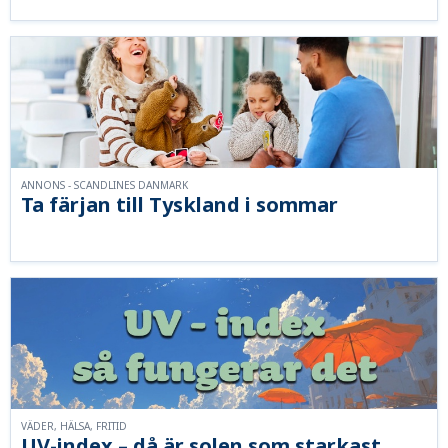
ANNONS - SCANDLINES DANMARK
Ta färjan till Tyskland i sommar
VÄDER, HÄLSA, FRITID
UV-index – då är solen som starkast