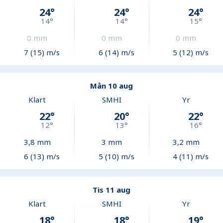
24
°
24
°
24
°
14
°
14
°
15
°
0
mm
0
mm
0
mm
7 (15) m/s
6 (14) m/s
5 (12) m/s
Mån 10 aug
Klart
SMHI
Yr
22
°
20
°
22
°
12
°
13
°
16
°
3,8
mm
3
mm
3,2
mm
6 (13) m/s
5 (10) m/s
4 (11) m/s
Tis 11 aug
Klart
SMHI
Yr
18
°
18
°
19
°