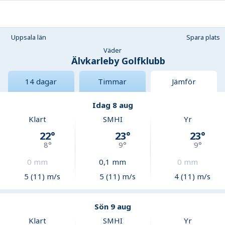
Uppsala län
Spara plats
Väder
Älvkarleby Golfklubb
14 dagar
Timmar
Jämför
Idag 8 aug
Klart
SMHI
Yr
22
°
23
°
23
°
8
°
9
°
9
°
0
mm
0,1
mm
0
mm
5 (11) m/s
5 (11) m/s
4 (11) m/s
Sön 9 aug
Klart
SMHI
Yr