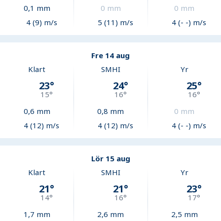
0,1
mm
0
mm
0
mm
4 (9) m/s
5 (11) m/s
4 (- -) m/s
Fre 14 aug
Klart
SMHI
Yr
23
°
24
°
25
°
15
°
16
°
16
°
0,6
mm
0,8
mm
0
mm
4 (12) m/s
4 (12) m/s
4 (- -) m/s
Lör 15 aug
Klart
SMHI
Yr
21
°
21
°
23
°
14
°
16
°
17
°
1,7
mm
2,6
mm
2,5
mm