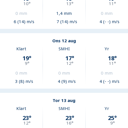
10
°
13
°
11
°
0
mm
1,4
mm
0
mm
6 (14) m/s
7 (14) m/s
4 (- -) m/s
Ons 12 aug
Klart
SMHI
Yr
19
°
17
°
18
°
9
°
12
°
11
°
0
mm
0
mm
0
mm
3 (8) m/s
4 (9) m/s
4 (- -) m/s
Tor 13 aug
Klart
SMHI
Yr
23
°
23
°
25
°
12
°
16
°
9
°