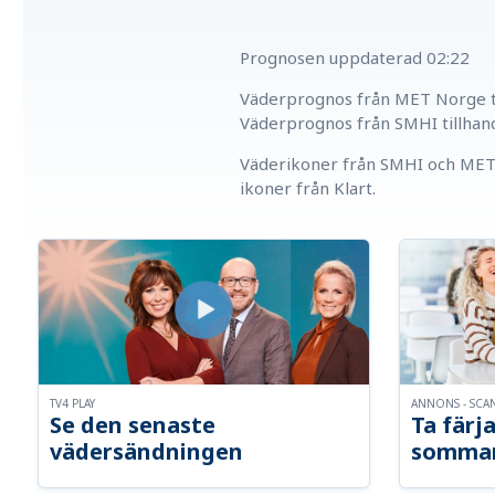
Prognosen uppdaterad
02:22
Väderprognos från MET Norge ti
Väderprognos från SMHI tillhan
Väderikoner från SMHI och MET 
ikoner från Klart.
TV4 PLAY
ANNONS - SCA
Se den senaste
Ta färja
vädersändningen
somma