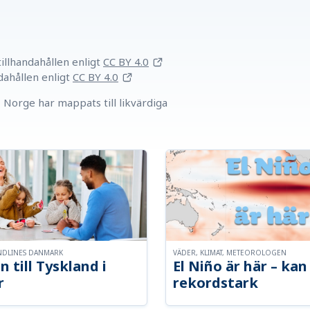
llhandahållen
enligt
CC BY 4.0
dahållen
enligt
CC BY 4.0
Norge har mappats till likvärdiga
NDLINES DANMARK
VÄDER, KLIMAT, METEOROLOGEN
n till Tyskland i
El Niño är här – kan 
r
rekordstark