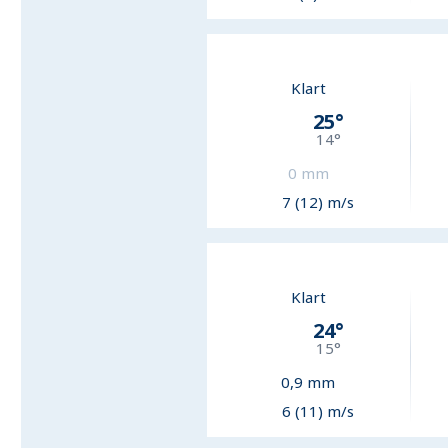
Klart
25
°
14
°
0
mm
7 (12) m/s
Klart
24
°
15
°
0,9
mm
6 (11) m/s