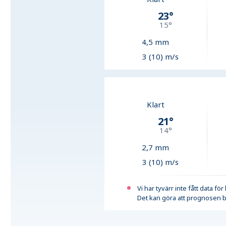
23
°
15
°
4,5
mm
3 (10) m/s
Klart
21
°
14
°
2,7
mm
3 (10) m/s
Vi har tyvärr inte fått data fö
Det kan göra att prognosen b