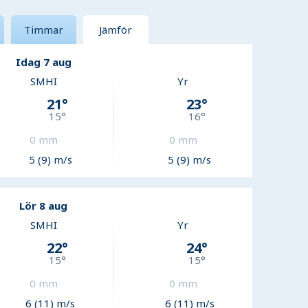
Timmar
Jämför
Idag 7 aug
SMHI
Yr
21
°
23
°
15
°
16
°
0
mm
0
mm
5 (9) m/s
5 (9) m/s
Lör 8 aug
SMHI
Yr
22
°
24
°
15
°
15
°
0
mm
0
mm
6 (11) m/s
6 (11) m/s