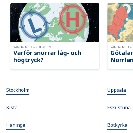
VÄDER, METEOROLOGEN
VÄDER, METE
Varför snurrar låg- och
Götalan
högtryck?
Norrla
Stockholm
Uppsala
Kista
Eskilstuna
Haninge
Botkyrka