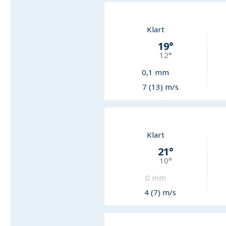
Klart
19
°
12
°
0,1
mm
7 (13) m/s
Klart
21
°
10
°
0
mm
4 (7) m/s