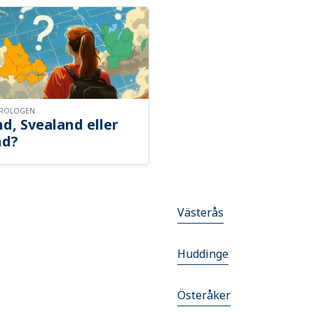
OROLOGEN
d, Svealand eller
nd?
Västerås
Huddinge
Österåker