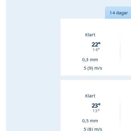
14 dagar
Klart
22
°
14
°
0,3
mm
5 (9) m/s
Klart
23
°
13
°
0,5
mm
5 (8) m/s