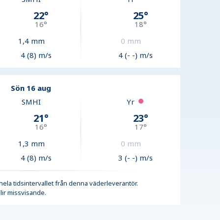
22
°
25
°
16
°
18
°
1,4
mm
0
mm
4 (8) m/s
4 (- -) m/s
Sön 16 aug
SMHI
Yr
21
°
23
°
16
°
17
°
1,3
mm
0
mm
4 (8) m/s
3 (- -) m/s
r hela tidsintervallet från denna väderleverantör.
lir missvisande.