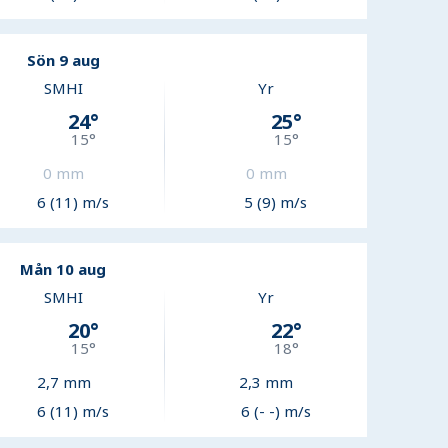
Sön 9 aug
SMHI
Yr
24
°
25
°
15
°
15
°
0
mm
0
mm
6 (11) m/s
5 (9) m/s
Mån 10 aug
SMHI
Yr
20
°
22
°
15
°
18
°
2,7
mm
2,3
mm
6 (11) m/s
6 (- -) m/s