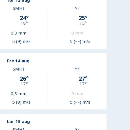
Tor 13 aug
SMHI
Yr
24
°
25
°
18
°
15
°
0,3
mm
0
mm
5 (9) m/s
5 (- -) m/s
Fre 14 aug
SMHI
Yr
26
°
27
°
17
°
17
°
0,3
mm
0
mm
5 (9) m/s
5 (- -) m/s
Lör 15 aug
SMHI
Yr