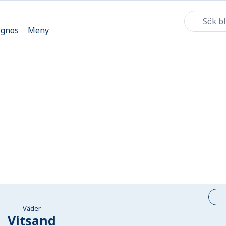
ognos
Meny
Väder
Vitsand