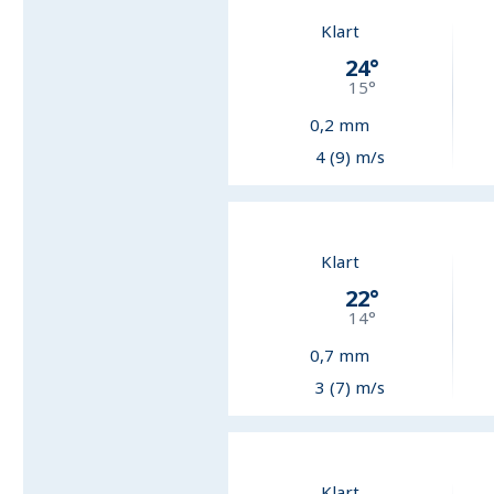
Klart
24
°
15
°
0,2
mm
4 (9) m/s
Klart
22
°
14
°
0,7
mm
3 (7) m/s
Klart