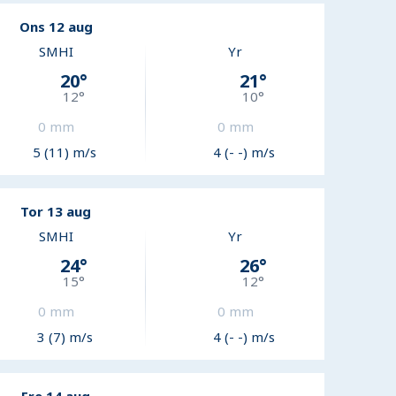
Ons 12 aug
SMHI
Yr
20
°
21
°
12
°
10
°
0
mm
0
mm
5 (11) m/s
4 (- -) m/s
Tor 13 aug
SMHI
Yr
24
°
26
°
15
°
12
°
0
mm
0
mm
3 (7) m/s
4 (- -) m/s