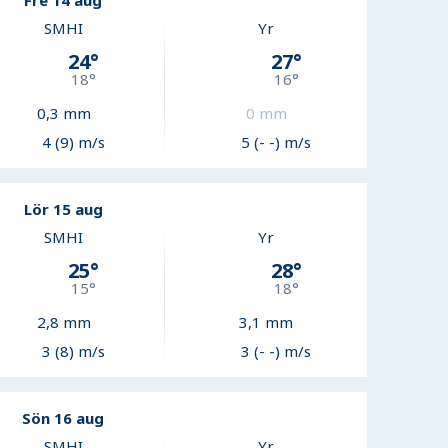
Fre 14 aug
SMHI
Yr
24
°
27
°
18
°
16
°
0,3
mm
0
mm
4 (9) m/s
5 (- -) m/s
Lör 15 aug
SMHI
Yr
25
°
28
°
15
°
18
°
2,8
mm
3,1
mm
3 (8) m/s
3 (- -) m/s
Sön 16 aug
SMHI
Yr