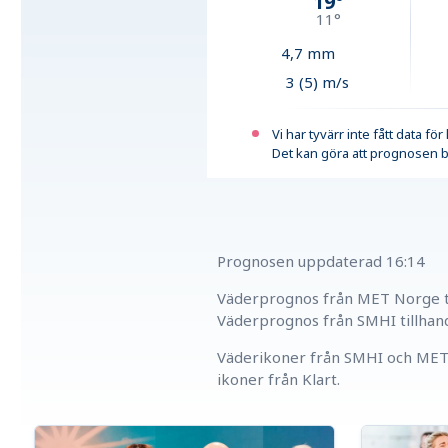
19
°
11
°
4,7
mm
3 (5) m/s
Vi har tyvärr inte fått data fö
Det kan göra att prognosen b
Prognosen uppdaterad
16:14
Väderprognos från MET Norge ti
Väderprognos från SMHI tillhan
Väderikoner från SMHI och MET 
ikoner från Klart.