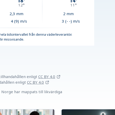
18
°
14
°
12
°
11
°
2,3
mm
2
mm
4 (9) m/s
3 (- -) m/s
r hela tidsintervallet från denna väderleverantör.
lir missvisande.
llhandahållen
enligt
CC BY 4.0
dahållen
enligt
CC BY 4.0
Norge har mappats till likvärdiga