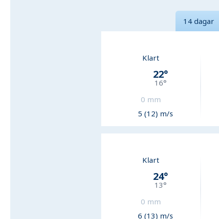
14 dagar
Klart
22
°
16
°
0
mm
5 (12) m/s
Klart
24
°
13
°
0
mm
6 (13) m/s