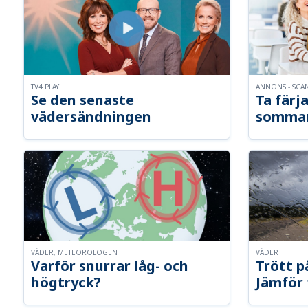
TV4 PLAY
ANNONS - SCA
Se den senaste
Ta färja
vädersändningen
somma
VÄDER, METEOROLOGEN
VÄDER
Varför snurrar låg- och
Trött p
högtryck?
Jämför 