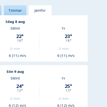
Timmar
Jämför
Idag 8 aug
SMHI
Yr
22
°
23
°
16
°
18
°
0
mm
0
mm
6 (11) m/s
6 (11) m/s
Sön 9 aug
SMHI
Yr
24
°
25
°
13
°
15
°
0
mm
0
mm
6 (12) m/s
6 (12) m/s