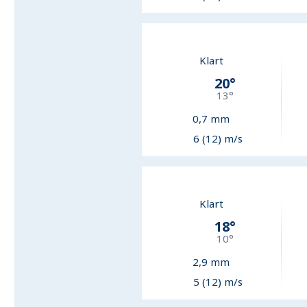
Klart
20
°
13
°
0,7
mm
6 (12) m/s
Klart
18
°
10
°
2,9
mm
5 (12) m/s