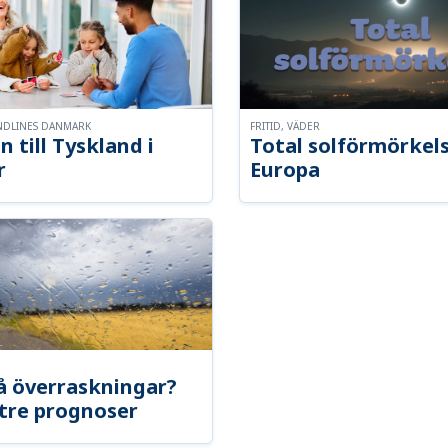
NDLINES DANMARK
FRITID, VÄDER
n till Tyskland i
Total solförmörkel
r
Europa
å överraskningar?
tre prognoser