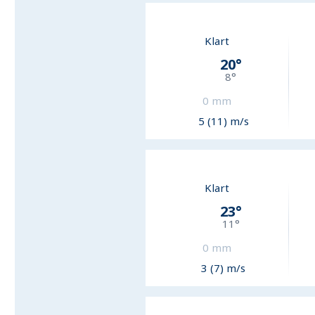
Klart
20
°
8
°
0
mm
5 (11) m/s
Klart
23
°
11
°
0
mm
3 (7) m/s