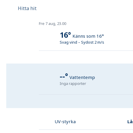
Hitta hit
Fre 7 aug, 23.00
16
°
Känns som
16
°
Svag vind
–
Sydost
2
m/s
--
°
Vattentemp
Inga rapporter
Lå
UV-styrka