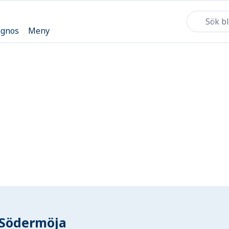
ognos
Meny
Södermöja