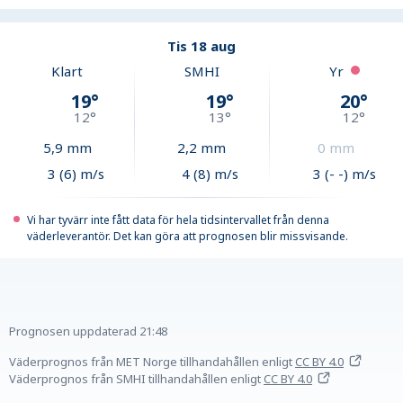
Tis 18 aug
Klart
SMHI
Yr
19
°
19
°
20
°
12
°
13
°
12
°
5,9
mm
2,2
mm
0
mm
3 (6) m/s
4 (8) m/s
3 (- -) m/s
Vi har tyvärr inte fått data för hela tidsintervallet från denna
väderleverantör. Det kan göra att prognosen blir missvisande.
Prognosen uppdaterad
21:48
Väderprognos från MET Norge tillhandahållen
enligt
CC BY 4.0
Väderprognos från SMHI tillhandahållen
enligt
CC BY 4.0