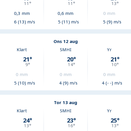
11
°
11
°
13
°
0,3
mm
0,6
mm
0
mm
6 (13) m/s
5 (11) m/s
5 (9) m/s
Ons 12 aug
Klart
SMHI
Yr
21
°
20
°
21
°
9
°
14
°
10
°
0
mm
0
mm
0
mm
5 (10) m/s
4 (9) m/s
4 (- -) m/s
Tor 13 aug
Klart
SMHI
Yr
24
°
23
°
25
°
13
°
16
°
13
°