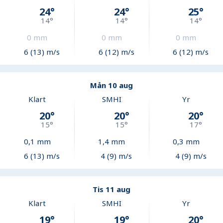
24
°
24
°
25
°
14
°
14
°
14
°
0
mm
0
mm
0
mm
6 (13) m/s
6 (12) m/s
6 (12) m/s
Mån 10 aug
Klart
SMHI
Yr
20
°
20
°
20
°
15
°
15
°
17
°
0,1
mm
1,4
mm
0,3
mm
6 (13) m/s
4 (9) m/s
4 (9) m/s
Tis 11 aug
Klart
SMHI
Yr
19
°
19
°
20
°