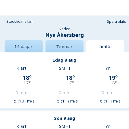
Stockholms län
Spara plats
Väder
Nya Åkersberg
14 dagar
Timmar
Jämför
Idag 8 aug
Klart
SMHI
Yr
18
°
18
°
19
°
17
°
17
°
18
°
0
mm
0
mm
0
mm
5 (10) m/s
5 (11) m/s
6 (11) m/s
Sön 9 aug
Klart
SMHI
Yr