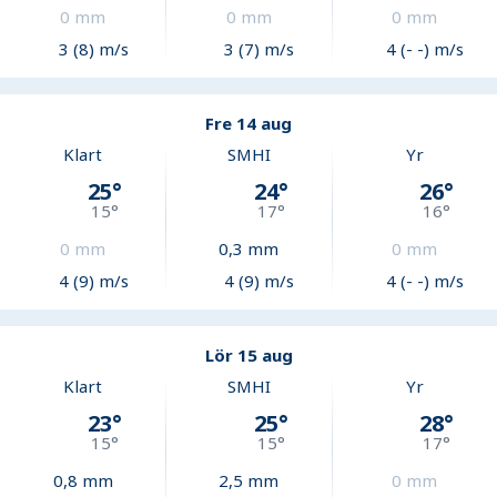
0
mm
0
mm
0
mm
3 (8) m/s
3 (7) m/s
4 (- -) m/s
Fre 14 aug
Klart
SMHI
Yr
25
°
24
°
26
°
15
°
17
°
16
°
0
mm
0,3
mm
0
mm
4 (9) m/s
4 (9) m/s
4 (- -) m/s
Lör 15 aug
Klart
SMHI
Yr
23
°
25
°
28
°
15
°
15
°
17
°
0,8
mm
2,5
mm
0
mm