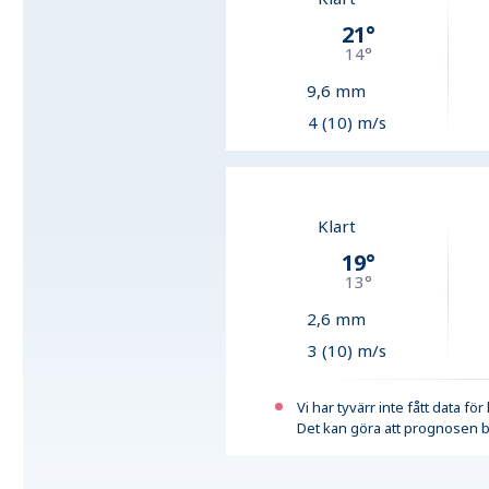
21
°
14
°
9,6
mm
4 (10) m/s
Klart
19
°
13
°
2,6
mm
3 (10) m/s
Vi har tyvärr inte fått data fö
Det kan göra att prognosen b