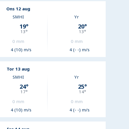
Ons 12 aug
SMHI
Yr
19
°
20
°
13
°
13
°
0
mm
0
mm
4 (10) m/s
4 (- -) m/s
Tor 13 aug
SMHI
Yr
24
°
25
°
17
°
14
°
0
mm
0
mm
4 (10) m/s
4 (- -) m/s