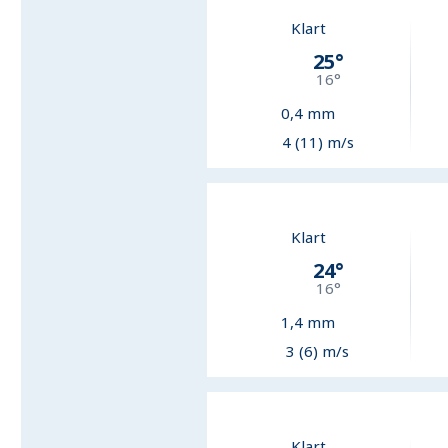
Klart
25
°
16
°
0,4
mm
4 (11) m/s
Klart
24
°
16
°
1,4
mm
3 (6) m/s
Klart