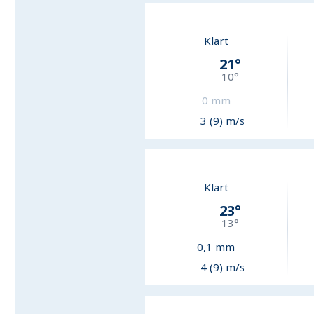
Klart
21
°
10
°
0
mm
3 (9) m/s
Klart
23
°
13
°
0,1
mm
4 (9) m/s