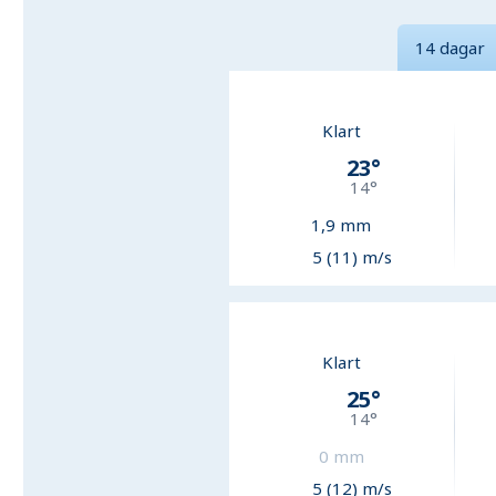
14 dagar
Klart
23
°
14
°
1,9
mm
5 (11) m/s
Klart
25
°
14
°
0
mm
5 (12) m/s