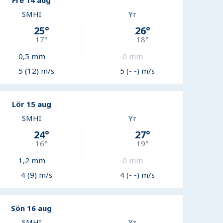
Fre 14 aug
SMHI
Yr
25
°
26
°
17
°
18
°
0,5
mm
0
mm
5 (12) m/s
5 (- -) m/s
Lör 15 aug
SMHI
Yr
24
°
27
°
16
°
19
°
1,2
mm
0
mm
4 (9) m/s
4 (- -) m/s
Sön 16 aug
SMHI
Yr