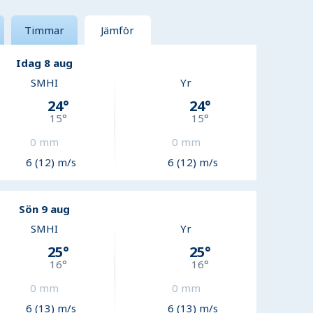
Timmar
Jämför
Idag 8 aug
SMHI
Yr
24
°
24
°
15
°
15
°
0
mm
0
mm
6 (12) m/s
6 (12) m/s
Sön 9 aug
SMHI
Yr
25
°
25
°
16
°
16
°
0
mm
0
mm
6 (13) m/s
6 (13) m/s