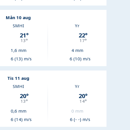
Mån 10 aug
SMHI
Yr
21
°
22
°
13
°
17
°
1,6
mm
4
mm
6 (13) m/s
6 (10) m/s
Tis 11 aug
SMHI
Yr
20
°
20
°
13
°
14
°
0,6
mm
0
mm
6 (14) m/s
6 (- -) m/s