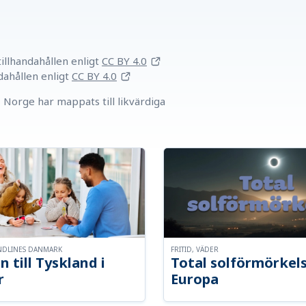
llhandahållen
enligt
CC BY 4.0
dahållen
enligt
CC BY 4.0
Norge har mappats till likvärdiga
NDLINES DANMARK
FRITID, VÄDER
n till Tyskland i
Total solförmörkel
r
Europa