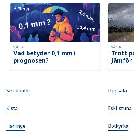
VÄDER
VÄDER
Vad betyder 0,1 mm i
Trött p
prognosen?
Jämför 
Stockholm
Uppsala
Kista
Eskilstuna
Haninge
Botkyrka