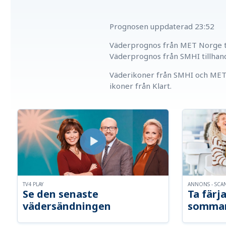
Prognosen uppdaterad
23:52
Väderprognos från MET Norge ti
Väderprognos från SMHI tillhan
Väderikoner från SMHI och MET 
ikoner från Klart.
TV4 PLAY
ANNONS - SCA
Se den senaste
Ta färja
vädersändningen
somma