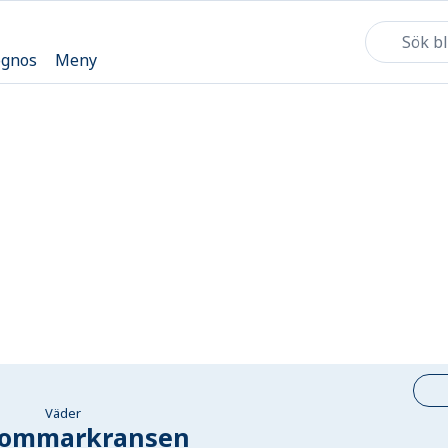
ognos
Meny
Väder
ommarkransen