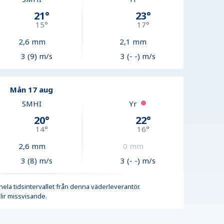
21
°
23
°
15
°
17
°
2,6
mm
2,1
mm
3 (9) m/s
3 (- -) m/s
Mån 17 aug
SMHI
Yr
20
°
22
°
14
°
16
°
2,6
mm
0
mm
3 (8) m/s
3 (- -) m/s
r hela tidsintervallet från denna väderleverantör.
lir missvisande.