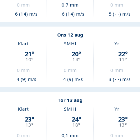
0
mm
0,7
mm
0
mm
6 (14) m/s
6 (14) m/s
5 (- -) m/s
Ons 12 aug
Klart
SMHI
Yr
21
°
20
°
22
°
10
°
14
°
11
°
0
mm
0
mm
0
mm
4 (9) m/s
4 (9) m/s
3 (- -) m/s
Tor 13 aug
Klart
SMHI
Yr
23
°
24
°
23
°
13
°
18
°
13
°
0
mm
0,1
mm
0
mm