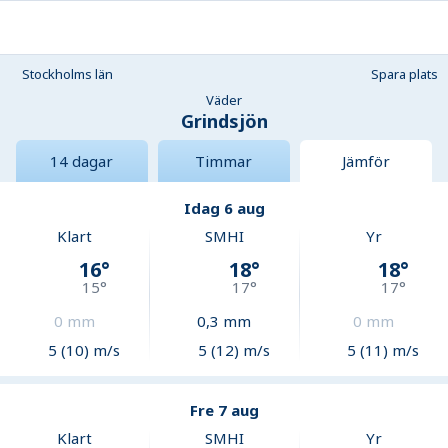
Stockholms län
Spara plats
Väder
Grindsjön
14 dagar
Timmar
Jämför
Idag 6 aug
Klart
SMHI
Yr
16
°
18
°
18
°
15
°
17
°
17
°
0
mm
0,3
mm
0
mm
5 (10) m/s
5 (12) m/s
5 (11) m/s
Fre 7 aug
Klart
SMHI
Yr