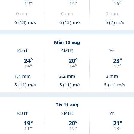
12
°
14
°
15
°
0
mm
0
mm
0
mm
6 (13) m/s
6 (13) m/s
5 (7) m/s
Mån 10 aug
Klart
SMHI
Yr
24
°
20
°
23
°
14
°
14
°
17
°
1,4
mm
2,2
mm
2
mm
5 (11) m/s
5 (11) m/s
5 (- -) m/s
Tis 11 aug
Klart
SMHI
Yr
19
°
20
°
21
°
11
°
12
°
13
°