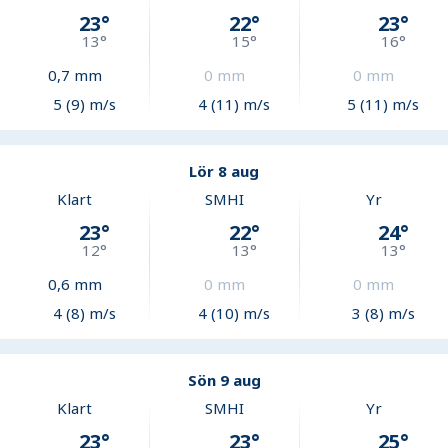
23
°
22
°
23
°
13
°
15
°
16
°
0,7
mm
0
mm
0
mm
5 (9) m/s
4 (11) m/s
5 (11) m/s
Lör 8 aug
Klart
SMHI
Yr
23
°
22
°
24
°
12
°
13
°
13
°
0,6
mm
0
mm
0
mm
4 (8) m/s
4 (10) m/s
3 (8) m/s
Sön 9 aug
Klart
SMHI
Yr
23
°
23
°
25
°