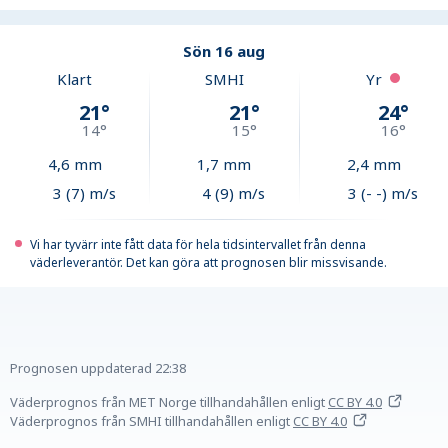
Sön 16 aug
Klart
SMHI
Yr
21
°
21
°
24
°
14
°
15
°
16
°
4,6
mm
1,7
mm
2,4
mm
3 (7) m/s
4 (9) m/s
3 (- -) m/s
Vi har tyvärr inte fått data för hela tidsintervallet från denna
väderleverantör. Det kan göra att prognosen blir missvisande.
Prognosen uppdaterad
22:38
Väderprognos från MET Norge tillhandahållen
enligt
CC BY 4.0
Väderprognos från SMHI tillhandahållen
enligt
CC BY 4.0