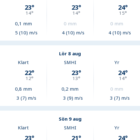
23
°
23
°
24
°
14
°
14
°
15
°
0,1
mm
0
mm
0
mm
5 (10) m/s
4 (10) m/s
4 (10) m/s
Lör 8 aug
Klart
SMHI
Yr
22
°
23
°
24
°
12
°
13
°
14
°
0,8
mm
0,2
mm
0
mm
3 (7) m/s
3 (9) m/s
3 (7) m/s
Sön 9 aug
Klart
SMHI
Yr
23
°
21
°
24
°