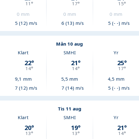
11
°
17
°
15
°
0
mm
0
mm
0
mm
5 (12) m/s
6 (13) m/s
5 (- -) m/s
Mån 10 aug
Klart
SMHI
Yr
22
°
21
°
25
°
14
°
14
°
17
°
9,1
mm
5,5
mm
4,5
mm
7 (12) m/s
7 (14) m/s
5 (- -) m/s
Tis 11 aug
Klart
SMHI
Yr
20
°
19
°
21
°
13
°
13
°
14
°