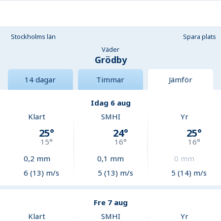
Stockholms län
Spara plats
Väder
Grödby
14 dagar
Timmar
Jämför
Idag 6 aug
Klart
SMHI
Yr
25
°
24
°
25
°
15
°
16
°
16
°
0,2
mm
0,1
mm
0
mm
6 (13) m/s
5 (13) m/s
5 (14) m/s
Fre 7 aug
Klart
SMHI
Yr