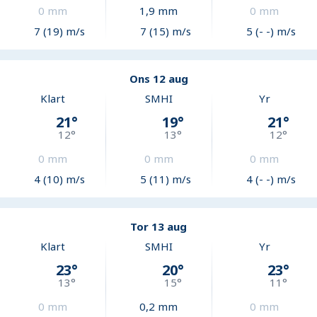
0
mm
1,9
mm
0
mm
7 (19) m/s
7 (15) m/s
5 (- -) m/s
Ons 12 aug
Klart
SMHI
Yr
21
°
19
°
21
°
12
°
13
°
12
°
0
mm
0
mm
0
mm
4 (10) m/s
5 (11) m/s
4 (- -) m/s
Tor 13 aug
Klart
SMHI
Yr
23
°
20
°
23
°
13
°
15
°
11
°
0
mm
0,2
mm
0
mm