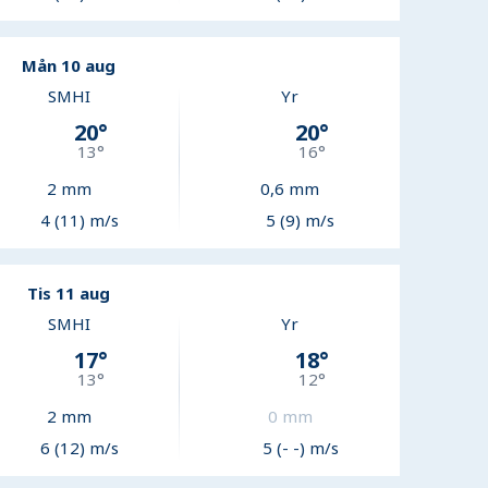
Mån 10 aug
SMHI
Yr
20
°
20
°
13
°
16
°
2
mm
0,6
mm
4 (11) m/s
5 (9) m/s
Tis 11 aug
SMHI
Yr
17
°
18
°
13
°
12
°
2
mm
0
mm
6 (12) m/s
5 (- -) m/s