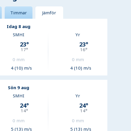
Timmar
Jämför
Idag 8 aug
SMHI
Yr
23
°
23
°
17
°
16
°
0
mm
0
mm
4 (10) m/s
4 (10) m/s
Sön 9 aug
SMHI
Yr
24
°
24
°
14
°
14
°
0
mm
0
mm
5 (13) m/s
5 (13) m/s