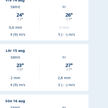
Fre 14 aug
SMHI
Yr
24
°
26
°
17
°
17
°
0,6
mm
0
mm
4 (9) m/s
5 (- -) m/s
Lör 15 aug
SMHI
Yr
23
°
27
°
15
°
17
°
2
mm
2,8
mm
4 (9) m/s
3 (- -) m/s
Sön 16 aug
SMHI
Yr