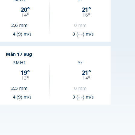
20
°
21
°
14
°
16
°
2,6
mm
0
mm
4 (9) m/s
3 (- -) m/s
Mån 17 aug
SMHI
Yr
19
°
21
°
13
°
14
°
2,5
mm
0
mm
4 (9) m/s
3 (- -) m/s