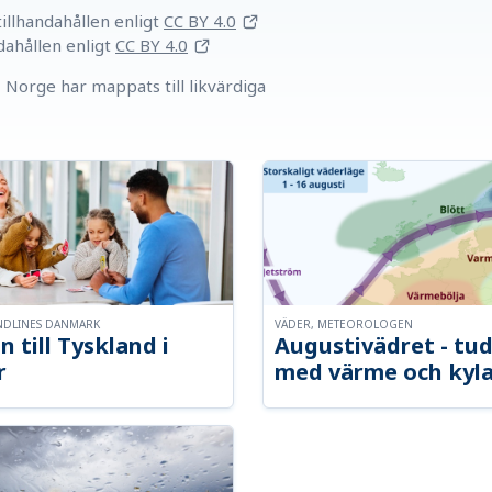
llhandahållen
enligt
CC BY 4.0
dahållen
enligt
CC BY 4.0
Norge har mappats till likvärdiga
NDLINES DANMARK
VÄDER, METEOROLOGEN
n till Tyskland i
Augustivädret - tud
r
med värme och kyl