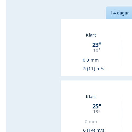
14 dagar
Klart
23
°
16
°
0,3
mm
5 (11) m/s
Klart
25
°
13
°
0
mm
6 (14) m/s