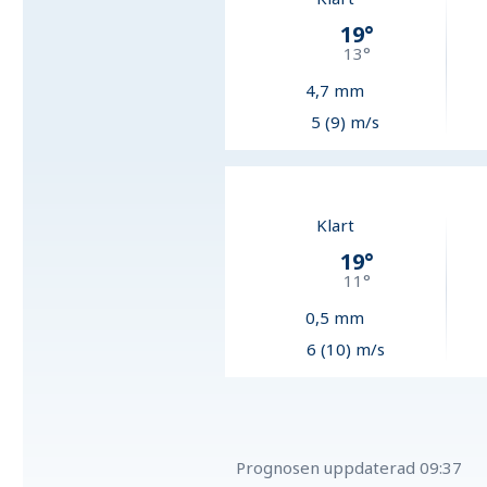
19
°
13
°
4,7
mm
5 (9) m/s
Klart
19
°
11
°
0,5
mm
6 (10) m/s
Prognosen uppdaterad
09:37