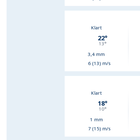
Klart
22
°
13
°
3,4
mm
6 (13) m/s
Klart
18
°
10
°
1
mm
7 (15) m/s