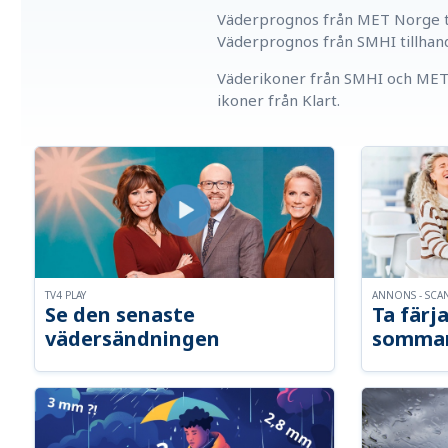
Väderprognos från MET Norge ti
Väderprognos från SMHI tillhan
Väderikoner från SMHI och MET 
ikoner från Klart.
TV4 PLAY
ANNONS - SCA
Se den senaste
Ta färja
vädersändningen
somma