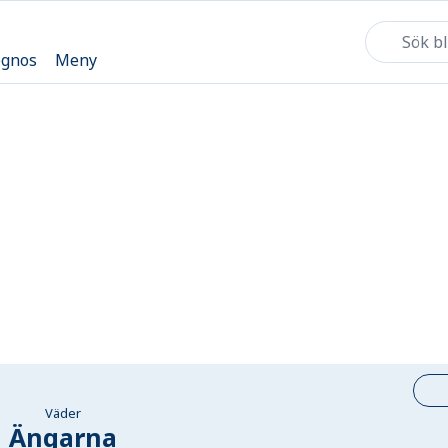
ognos
Meny
Väder
Ängarna