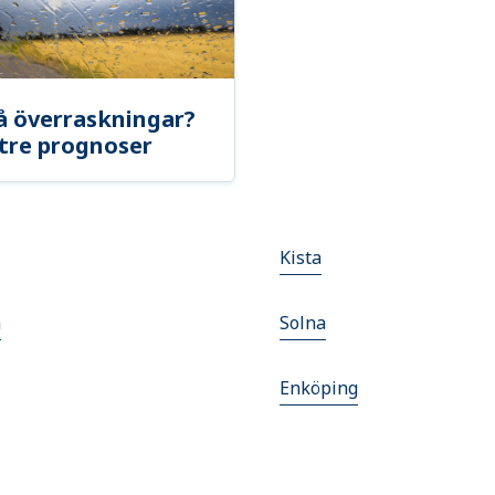
å överraskningar?
tre prognoser
Kista
n
Solna
Enköping