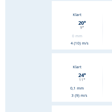
Klart
20
°
9
°
0
mm
4 (10) m/s
Klart
24
°
11
°
0,1
mm
3 (9) m/s