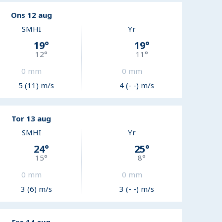
Ons 12 aug
SMHI
Yr
19
°
19
°
12
°
11
°
0
mm
0
mm
5 (11) m/s
4 (- -) m/s
Tor 13 aug
SMHI
Yr
24
°
25
°
15
°
8
°
0
mm
0
mm
3 (6) m/s
3 (- -) m/s