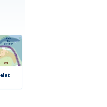
elat
a