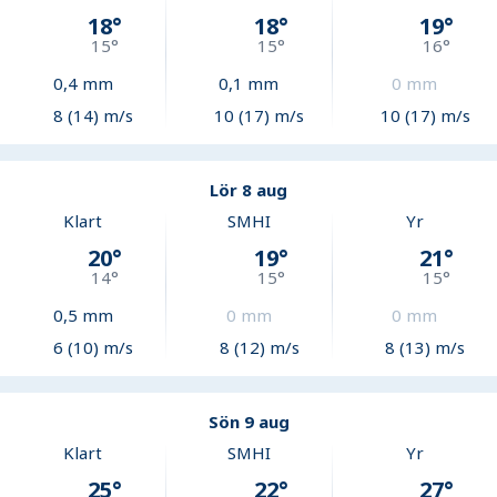
18
°
18
°
19
°
15
°
15
°
16
°
0,4
mm
0,1
mm
0
mm
8 (14) m/s
10 (17) m/s
10 (17) m/s
Lör 8 aug
Klart
SMHI
Yr
20
°
19
°
21
°
14
°
15
°
15
°
0,5
mm
0
mm
0
mm
6 (10) m/s
8 (12) m/s
8 (13) m/s
Sön 9 aug
Klart
SMHI
Yr
25
°
22
°
27
°