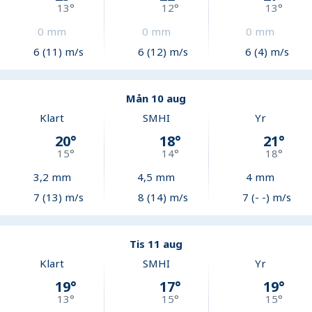
13
°
12
°
13
°
0
mm
0
mm
0
mm
6 (11) m/s
6 (12) m/s
6 (4) m/s
Mån 10 aug
Klart
SMHI
Yr
20
°
18
°
21
°
15
°
14
°
18
°
3,2
mm
4,5
mm
4
mm
7 (13) m/s
8 (14) m/s
7 (- -) m/s
Tis 11 aug
Klart
SMHI
Yr
19
°
17
°
19
°
13
°
15
°
15
°