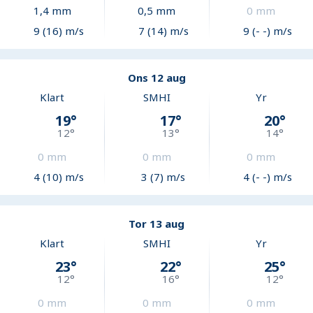
1,4
mm
0,5
mm
0
mm
9 (16) m/s
7 (14) m/s
9 (- -) m/s
Ons 12 aug
Klart
SMHI
Yr
19
°
17
°
20
°
12
°
13
°
14
°
0
mm
0
mm
0
mm
4 (10) m/s
3 (7) m/s
4 (- -) m/s
Tor 13 aug
Klart
SMHI
Yr
23
°
22
°
25
°
12
°
16
°
12
°
0
mm
0
mm
0
mm