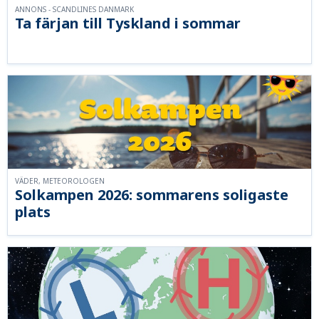
ANNONS - SCANDLINES DANMARK
Ta färjan till Tyskland i sommar
VÄDER, METEOROLOGEN
Solkampen 2026: sommarens soligaste
plats