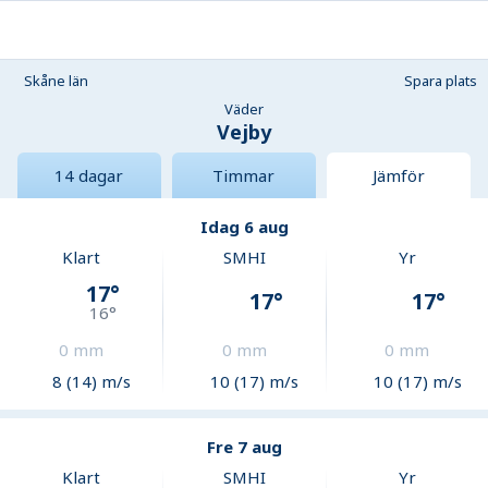
Skåne län
Spara plats
Väder
Vejby
14 dagar
Timmar
Jämför
Idag 6 aug
Klart
SMHI
Yr
17
°
17
°
17
°
16
°
0
mm
0
mm
0
mm
8 (14) m/s
10 (17) m/s
10 (17) m/s
Fre 7 aug
Klart
SMHI
Yr