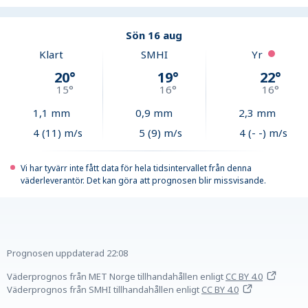
Sön 16 aug
Klart
SMHI
Yr
20
°
19
°
22
°
15
°
16
°
16
°
1,1
mm
0,9
mm
2,3
mm
4 (11) m/s
5 (9) m/s
4 (- -) m/s
Vi har tyvärr inte fått data för hela tidsintervallet från denna
väderleverantör. Det kan göra att prognosen blir missvisande.
Prognosen uppdaterad
22:08
Väderprognos från MET Norge tillhandahållen
enligt
CC BY 4.0
Väderprognos från SMHI tillhandahållen
enligt
CC BY 4.0