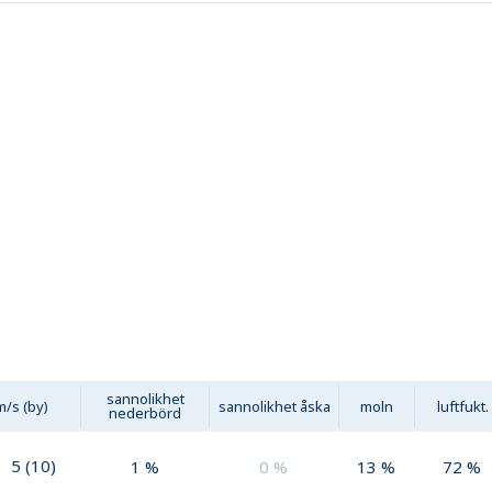
sannolikhet
m/s (by)
sannolikhet åska
moln
luftfukt.
nederbörd
5
(
10
)
1
%
0
%
13
%
72
%