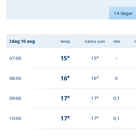
14 dagar
Idag
10 aug
temp
känns som
mm
15°
07:00
15°
0
16°
08:00
16°
0
17°
09:00
17°
0,1
17°
10:00
17°
0,1