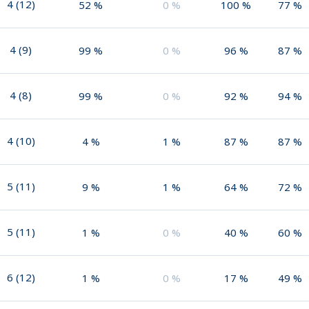
4
(
12
)
52
%
0
%
100
%
77
%
4
(
9
)
99
%
0
%
96
%
87
%
4
(
8
)
99
%
0
%
92
%
94
%
4
(
10
)
4
%
1
%
87
%
87
%
5
(
11
)
9
%
1
%
64
%
72
%
5
(
11
)
1
%
0
%
40
%
60
%
6
(
12
)
1
%
0
%
17
%
49
%