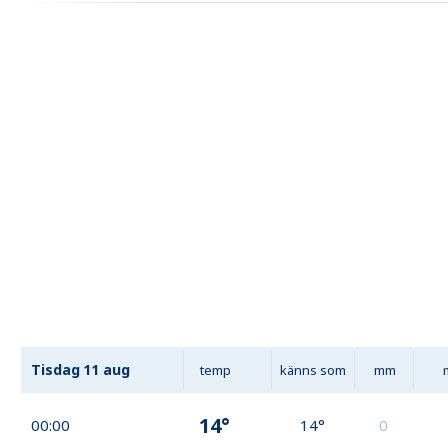
Tisdag
11 aug
temp
känns som
mm
14°
00:00
14°
0