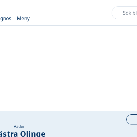
ognos
Meny
Väder
ästra Olinge