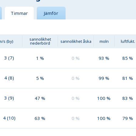
Timmar
Jämför
sannolikhet
m/s (by)
sannolikhet åska
moln
luftfukt.
nederbörd
3
(
7
)
1
%
0
%
93
%
85
%
4
(
8
)
5
%
0
%
99
%
81
%
3
(
9
)
47
%
0
%
100
%
83
%
4
(
10
)
63
%
0
%
100
%
79
%