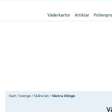
Väderkartor
Artiklar
Pollenpr
Start
Sverige
Skåne län
Västra Olinge
V