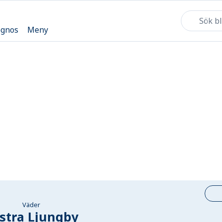
ognos
Meny
Väder
stra Ljungby