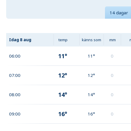
14 dagar
Idag
8 aug
temp
känns som
mm
11°
06:00
11°
0
12°
07:00
12°
0
14°
08:00
14°
0
16°
09:00
16°
0