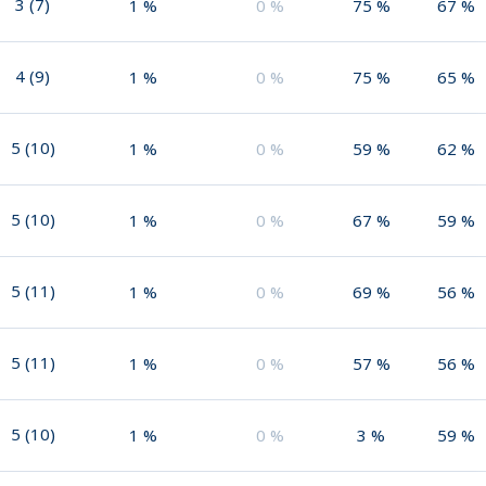
3
(
7
)
1
%
0
%
75
%
67
%
4
(
9
)
1
%
0
%
75
%
65
%
5
(
10
)
1
%
0
%
59
%
62
%
5
(
10
)
1
%
0
%
67
%
59
%
5
(
11
)
1
%
0
%
69
%
56
%
5
(
11
)
1
%
0
%
57
%
56
%
5
(
10
)
1
%
0
%
3
%
59
%