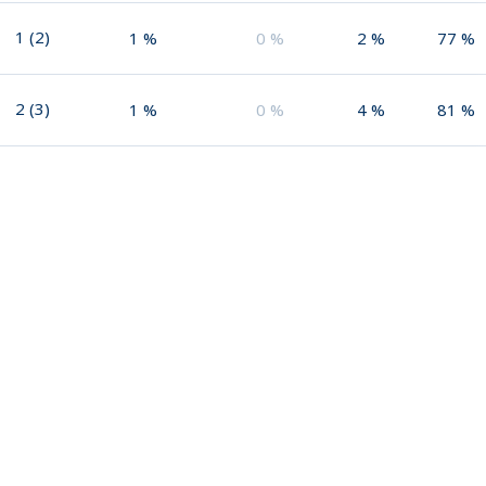
1
(
2
)
1
%
0
%
2
%
77
%
2
(
3
)
1
%
0
%
4
%
81
%