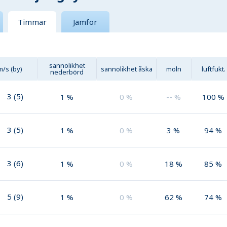
Timmar
Jämför
sannolikhet
m/s (by)
sannolikhet åska
moln
luftfukt.
nederbörd
3
(
5
)
1
%
0
%
--
%
100
%
3
(
5
)
1
%
0
%
3
%
94
%
3
(
6
)
1
%
0
%
18
%
85
%
5
(
9
)
1
%
0
%
62
%
74
%