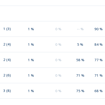
1
(
3
)
1
%
0
%
--
%
90
%
2
(
4
)
1
%
0
%
5
%
84
%
2
(
4
)
1
%
0
%
58
%
77
%
2
(
6
)
1
%
0
%
71
%
71
%
3
(
8
)
1
%
0
%
75
%
68
%