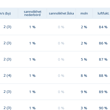
sannolikhet
m/s (by)
sannolikhet åska
moln
luftfukt.
nederbörd
2
(
3
)
1
%
0
%
2
%
84
%
2
(
3
)
1
%
0
%
2
%
86
%
2
(
3
)
1
%
0
%
5
%
87
%
2
(
4
)
1
%
0
%
8
%
88
%
2
(
3
)
1
%
0
%
9
%
89
%
2
(
3
)
1
%
0
%
3
%
90
%