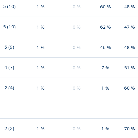
5
(
10
)
1
%
0
%
60
%
48
%
5
(
10
)
1
%
0
%
62
%
47
%
5
(
9
)
1
%
0
%
46
%
48
%
4
(
7
)
1
%
0
%
7
%
51
%
2
(
4
)
1
%
0
%
1
%
60
%
2
(
2
)
1
%
0
%
1
%
70
%