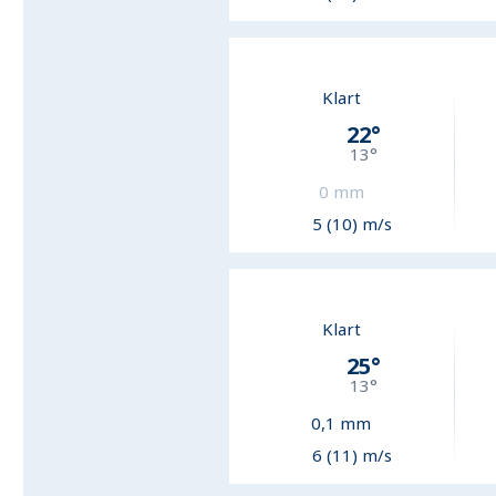
Klart
22
°
13
°
0
mm
5 (10) m/s
Klart
25
°
13
°
0,1
mm
6 (11) m/s