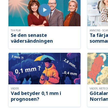
TV4 PLAY
ANNONS - SCA
Se den senaste
Ta färja
vädersändningen
somma
VÄDER
VÄDER, METE
Vad betyder 0,1 mm i
Götalan
prognosen?
Norrla