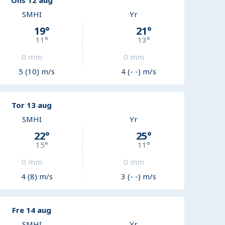
Ons 12 aug
SMHI
Yr
19
°
21
°
11
°
13
°
0
mm
0
mm
5 (10) m/s
4 (- -) m/s
Tor 13 aug
SMHI
Yr
22
°
25
°
15
°
11
°
0
mm
0
mm
4 (8) m/s
3 (- -) m/s
Fre 14 aug
SMHI
Yr