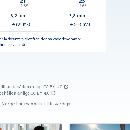
21
°
23
°
16
°
16
°
3,2
mm
3,8
mm
4 (9) m/s
4 (- -) m/s
r hela tidsintervallet från denna väderleverantör.
lir missvisande.
llhandahållen
enligt
CC BY 4.0
dahållen
enligt
CC BY 4.0
Norge har mappats till likvärdiga