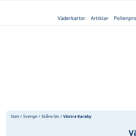
Väderkartor
Artiklar
Pollenpr
Start
Sverige
Skåne län
Västra Karaby
V