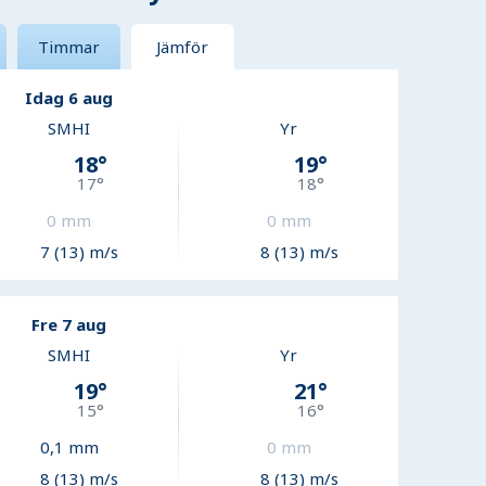
Timmar
Jämför
Idag 6 aug
SMHI
Yr
18
°
19
°
17
°
18
°
0
mm
0
mm
7 (13) m/s
8 (13) m/s
Fre 7 aug
SMHI
Yr
19
°
21
°
15
°
16
°
0,1
mm
0
mm
8 (13) m/s
8 (13) m/s