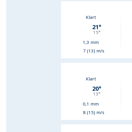
Klart
21
°
15
°
1,3
mm
7 (13) m/s
Klart
20
°
13
°
0,1
mm
8 (15) m/s