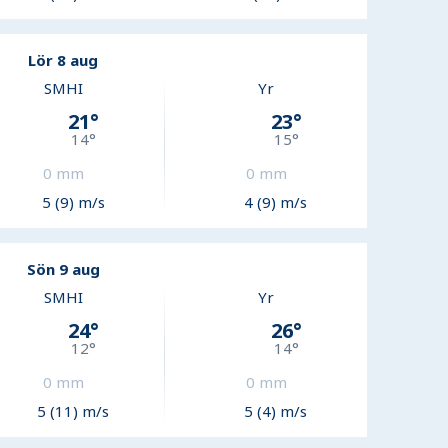
Lör 8 aug
SMHI
Yr
21
°
23
°
14
°
15
°
0
mm
0
mm
5 (9) m/s
4 (9) m/s
Sön 9 aug
SMHI
Yr
24
°
26
°
12
°
14
°
0
mm
0
mm
5 (11) m/s
5 (4) m/s