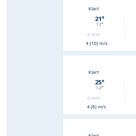
Klart
21
°
12
°
0
mm
4 (10) m/s
Klart
25
°
12
°
0
mm
4 (8) m/s
Klart