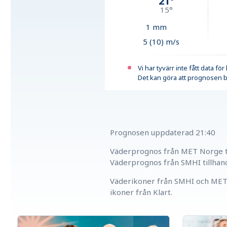
21
°
15
°
1
mm
5 (10) m/s
Vi har tyvärr inte fått data fö
Det kan göra att prognosen b
Prognosen uppdaterad
21:40
Väderprognos från MET Norge ti
Väderprognos från SMHI tillhan
Väderikoner från SMHI och MET 
ikoner från Klart.