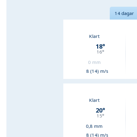
14 dagar
Klart
18
°
16
°
0
mm
8 (14) m/s
Klart
20
°
15
°
0,8
mm
8 (14) m/s