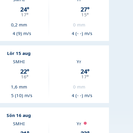
24
°
27
°
17
°
15
°
0,2
mm
0
mm
4 (9) m/s
4 (- -) m/s
Lör 15 aug
SMHI
Yr
22
°
24
°
16
°
17
°
1,6
mm
0
mm
5 (10) m/s
4 (- -) m/s
Sön 16 aug
SMHI
Yr