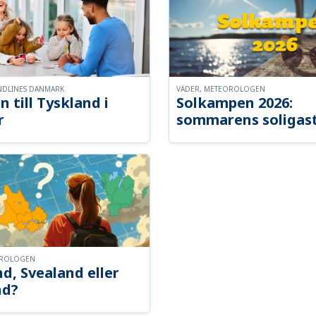
NDLINES DANMARK
VÄDER, METEOROLOGEN
n till Tyskland i
Solkampen 2026:
r
sommarens soligast
OROLOGEN
d, Svealand eller
nd?