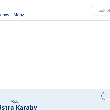
ognos
Meny
Väder
ästra Karaby