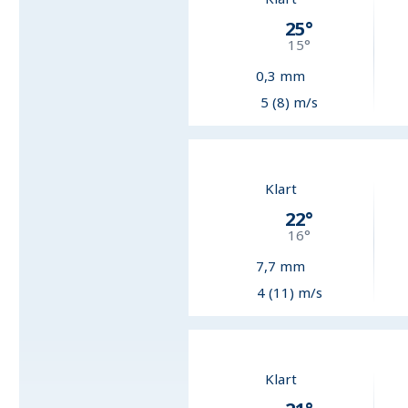
25
°
15
°
0,3
mm
5 (8) m/s
Klart
22
°
16
°
7,7
mm
4 (11) m/s
Klart