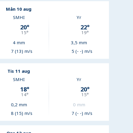
Mån 10 aug
SMHI
Yr
20
°
22
°
15
°
19
°
4
mm
3,5
mm
7 (13) m/s
5 (- -) m/s
Tis 11 aug
SMHI
Yr
18
°
20
°
14
°
15
°
0,2
mm
0
mm
8 (15) m/s
7 (- -) m/s