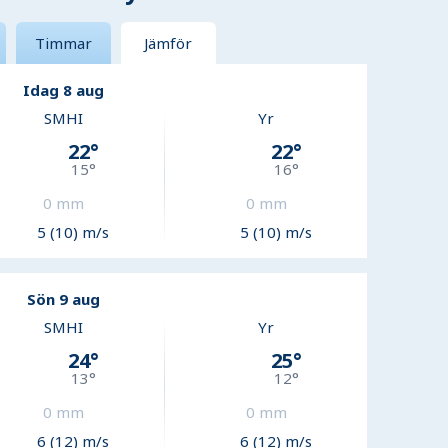
Timmar
Jämför
Idag 8 aug
SMHI
Yr
22
°
22
°
15
°
16
°
0
mm
0
mm
5 (10) m/s
5 (10) m/s
Sön 9 aug
SMHI
Yr
24
°
25
°
13
°
12
°
0
mm
0
mm
6 (12) m/s
6 (12) m/s