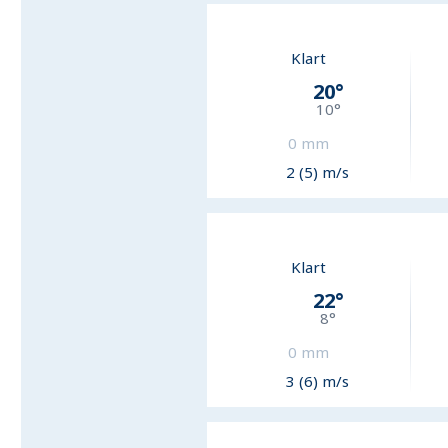
Klart
20
°
10
°
0
mm
2 (5) m/s
Klart
22
°
8
°
0
mm
3 (6) m/s