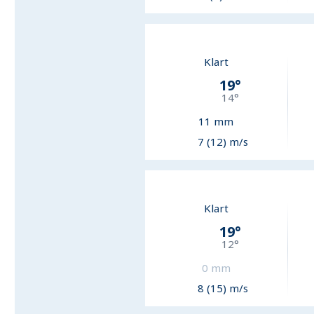
Klart
19
°
14
°
11
mm
7 (12) m/s
Klart
19
°
12
°
0
mm
8 (15) m/s