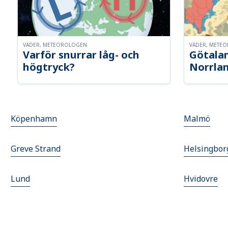
VÄDER, METEOROLOGEN
VÄDER, METE
Varför snurrar låg- och
Götalan
högtryck?
Norrla
Köpenhamn
Malmö
Greve Strand
Helsingbor
Lund
Hvidovre