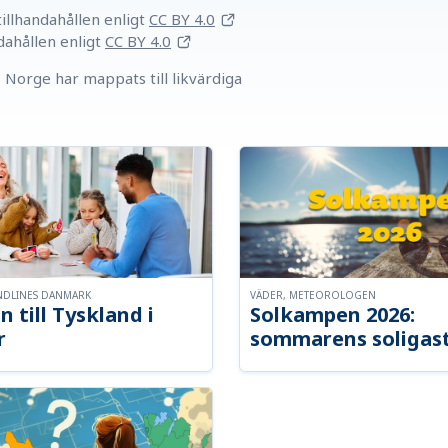
llhandahållen
enligt
CC BY 4.0
dahållen
enligt
CC BY 4.0
Norge har mappats till likvärdiga
NDLINES DANMARK
VÄDER, METEOROLOGEN
n till Tyskland i
Solkampen 2026:
r
sommarens soligast