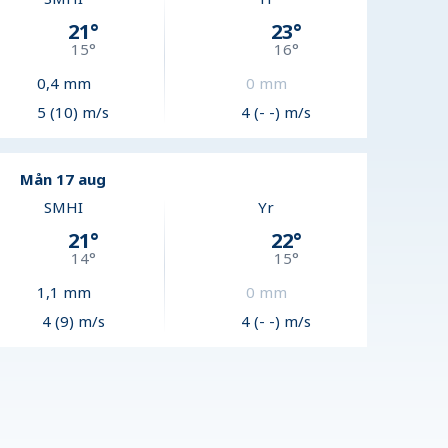
21
°
23
°
15
°
16
°
0,4
mm
0
mm
5 (10) m/s
4 (- -) m/s
Mån 17 aug
SMHI
Yr
21
°
22
°
14
°
15
°
1,1
mm
0
mm
4 (9) m/s
4 (- -) m/s