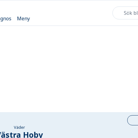
ognos
Meny
Väder
Västra Hoby