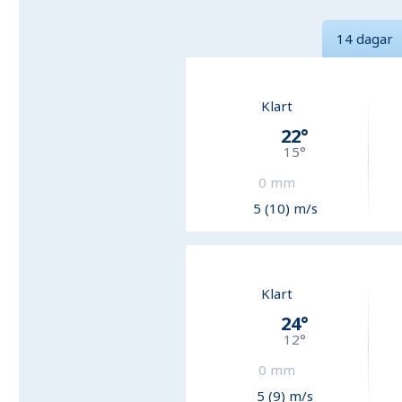
14 dagar
Klart
22
°
15
°
0
mm
5 (10) m/s
Klart
24
°
12
°
0
mm
5 (9) m/s