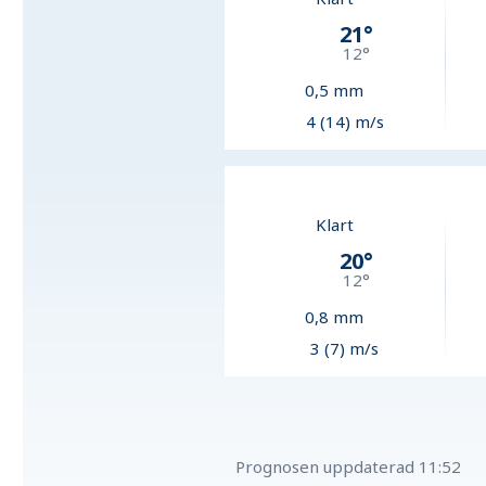
21
°
12
°
0,5
mm
4 (14) m/s
Klart
20
°
12
°
0,8
mm
3 (7) m/s
Prognosen uppdaterad
11:52