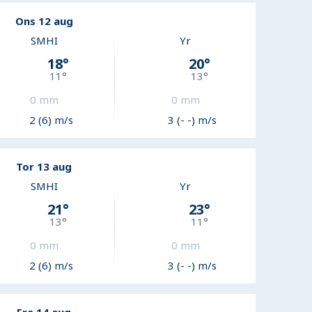
Ons 12 aug
SMHI
Yr
18
°
20
°
11
°
13
°
0
mm
0
mm
2 (6) m/s
3 (- -) m/s
Tor 13 aug
SMHI
Yr
21
°
23
°
13
°
11
°
0
mm
0
mm
2 (6) m/s
3 (- -) m/s