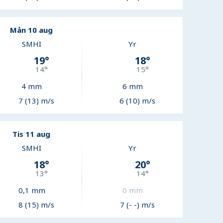
Mån 10 aug
SMHI
Yr
19
°
18
°
14
°
15
°
4
mm
6
mm
7 (13) m/s
6 (10) m/s
Tis 11 aug
SMHI
Yr
18
°
20
°
13
°
14
°
0,1
mm
0
mm
8 (15) m/s
7 (- -) m/s