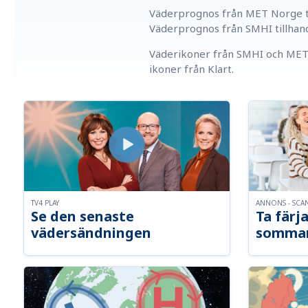
Väderprognos från MET Norge ti
Väderprognos från SMHI tillhan
Väderikoner från SMHI och MET 
ikoner från Klart.
TV4 PLAY
ANNONS - SCA
Se den senaste
Ta färja
vädersändningen
somma