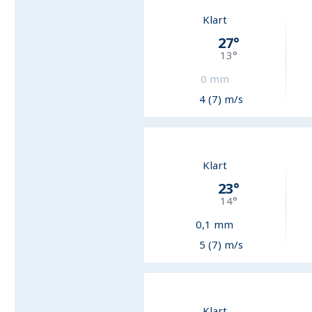
Klart
27
°
13
°
0
mm
4 (7) m/s
Klart
23
°
14
°
0,1
mm
5 (7) m/s
Klart