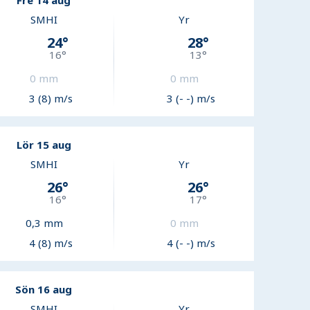
Fre 14 aug
SMHI
Yr
24
°
28
°
16
°
13
°
0
mm
0
mm
3 (8) m/s
3 (- -) m/s
Lör 15 aug
SMHI
Yr
26
°
26
°
16
°
17
°
0,3
mm
0
mm
4 (8) m/s
4 (- -) m/s
Sön 16 aug
SMHI
Yr