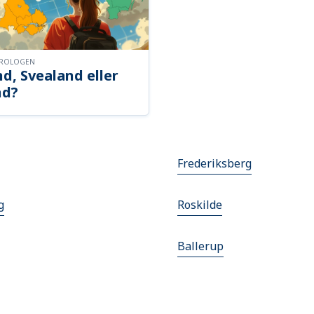
OROLOGEN
d, Svealand eller
nd?
Frederiksberg
g
Roskilde
Ballerup