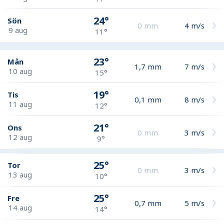
24°
Sön
0
mm
4
m/s
9 aug
11°
23°
Mån
1,7
mm
7
m/s
10 aug
15°
19°
Tis
0,1
mm
8
m/s
11 aug
12°
21°
Ons
0
mm
3
m/s
12 aug
9°
25°
Tor
0
mm
3
m/s
13 aug
10°
25°
Fre
0,7
mm
5
m/s
14 aug
14°