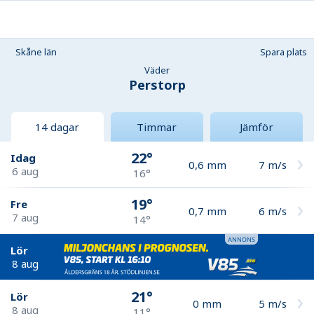
Skåne län
Spara plats
Väder
Perstorp
14 dagar
Timmar
Jämför
22°
Idag
0,6
mm
7
m/s
6 aug
16°
19°
Fre
0,7
mm
6
m/s
7 aug
14°
Lör
8 aug
21°
Lör
0
mm
5
m/s
8 aug
11°