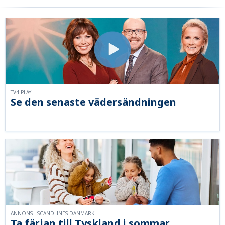
TV4 PLAY
Se den senaste vädersändningen
ANNONS - SCANDLINES DANMARK
Ta färjan till Tyskland i sommar