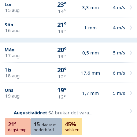
23°
Lör
3,3
mm
4
m/s
15 aug
14°
21°
Sön
1
mm
4
m/s
16 aug
13°
20°
Mån
0,5
mm
5
m/s
17 aug
13°
20°
Tis
17,6
mm
6
m/s
18 aug
12°
19°
Ons
1,7
mm
5
m/s
19 aug
12°
Augustivädret:
Så brukar det vara...
21°
15
45%
dagar m.
dagstemp
nederbörd
solsken