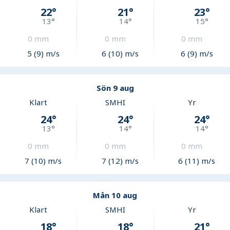
22
°
21
°
23
°
13
°
14
°
15
°
0
mm
0
mm
0
mm
5 (9) m/s
6 (10) m/s
6 (9) m/s
Sön 9 aug
Klart
SMHI
Yr
24
°
24
°
24
°
13
°
14
°
14
°
0
mm
0
mm
0
mm
7 (10) m/s
7 (12) m/s
6 (11) m/s
Mån 10 aug
Klart
SMHI
Yr
18
°
18
°
21
°