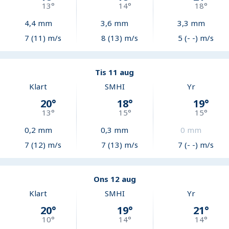
13
°
14
°
18
°
4,4
mm
3,6
mm
3,3
mm
7 (11) m/s
8 (13) m/s
5 (- -) m/s
Tis 11 aug
Klart
SMHI
Yr
20
°
18
°
19
°
13
°
15
°
15
°
0,2
mm
0,3
mm
0
mm
7 (12) m/s
7 (13) m/s
7 (- -) m/s
Ons 12 aug
Klart
SMHI
Yr
20
°
19
°
21
°
10
°
14
°
14
°