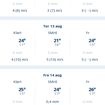
0
mm
0
mm
0
mm
4 (6) m/s
3 (7) m/s
3 (- -) m/s
Tor 13 aug
Klart
SMHI
Yr
24
°
21
°
24
°
11
°
18
°
15
°
0
mm
0
mm
0
mm
4 (10) m/s
5 (10) m/s
5 (- -) m/s
Fre 14 aug
Klart
SMHI
Yr
25
°
24
°
26
°
15
°
17
°
17
°
0
mm
0,4
mm
0
mm