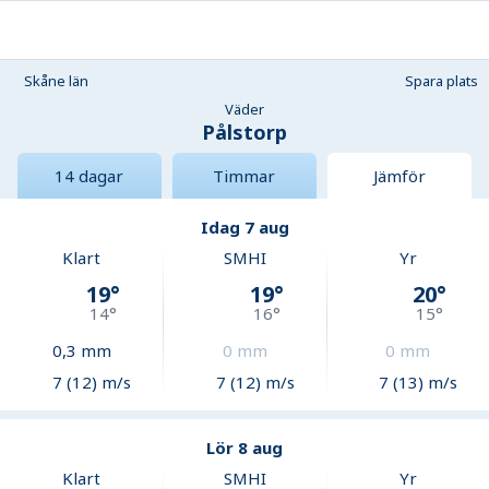
Skåne län
Spara plats
Väder
Pålstorp
14 dagar
Timmar
Jämför
Idag 7 aug
Klart
SMHI
Yr
19
°
19
°
20
°
14
°
16
°
15
°
0,3
mm
0
mm
0
mm
7 (12) m/s
7 (12) m/s
7 (13) m/s
Lör 8 aug
Klart
SMHI
Yr