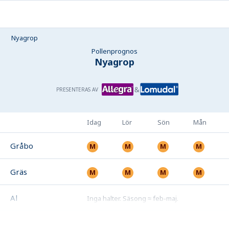
Nyagrop
Pollenprognos
Nyagrop
PRESENTERAS AV
Idag
Lör
Sön
Mån
Gråbo
Gräs
Al
Inga halter
.
Säsong ≈ feb-maj
.