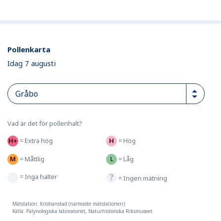
Pollenkarta
Idag 7 augusti
Vad är det för pollenhalt?
=
Extra hög
=
Hög
=
Måttlig
=
Låg
=
Inga halter
=
Ingen mätning
Mätstation: Kristianstad (närmaste mätstationen)
Källa: Palynologiska laboratoriet, Naturhistoriska Riksmuseet