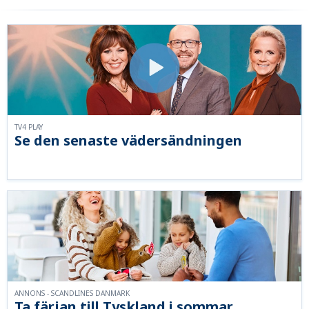
TV4 PLAY
Se den senaste vädersändningen
ANNONS - SCANDLINES DANMARK
Ta färjan till Tyskland i sommar