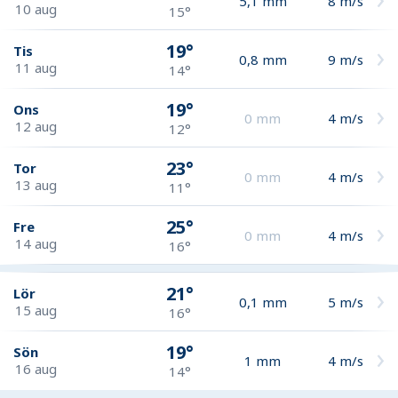
5,1
mm
8
m/s
10 aug
15°
19°
Tis
0,8
mm
9
m/s
11 aug
14°
19°
Ons
0
mm
4
m/s
12 aug
12°
23°
Tor
0
mm
4
m/s
13 aug
11°
25°
Fre
0
mm
4
m/s
14 aug
16°
21°
Lör
0,1
mm
5
m/s
15 aug
16°
19°
Sön
1
mm
4
m/s
16 aug
14°