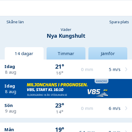
Skåne län
Spara plats
Väder
Nya Kungshult
14 dagar
Timmar
Jämför
21°
Idag
0
mm
5
m/s
8 aug
16°
Idag
8 aug
23°
Sön
0
mm
6
m/s
9 aug
14°
19°
Mån