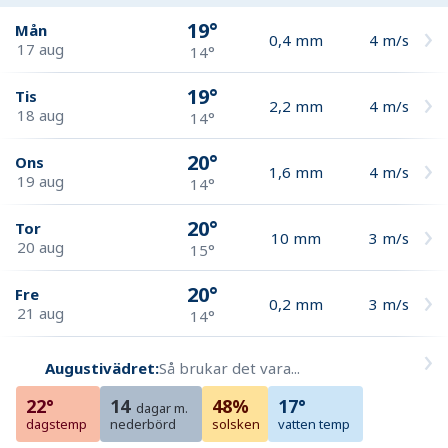
19°
Mån
0,4
mm
4
m/s
17 aug
14°
19°
Tis
2,2
mm
4
m/s
18 aug
14°
20°
Ons
1,6
mm
4
m/s
19 aug
14°
20°
Tor
10
mm
3
m/s
20 aug
15°
20°
Fre
0,2
mm
3
m/s
21 aug
14°
Augustivädret:
Så brukar det vara...
22°
14
48%
17°
dagar m.
dagstemp
nederbörd
solsken
vatten temp