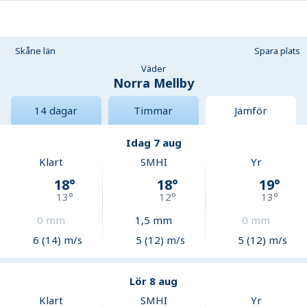
Skåne län
Spara plats
Väder
Norra Mellby
14 dagar
Timmar
Jämför
Idag 7 aug
Klart
SMHI
Yr
18
°
18
°
19
°
13
°
12
°
13
°
0
mm
1,5
mm
0
mm
6 (14) m/s
5 (12) m/s
5 (12) m/s
Lör 8 aug
Klart
SMHI
Yr