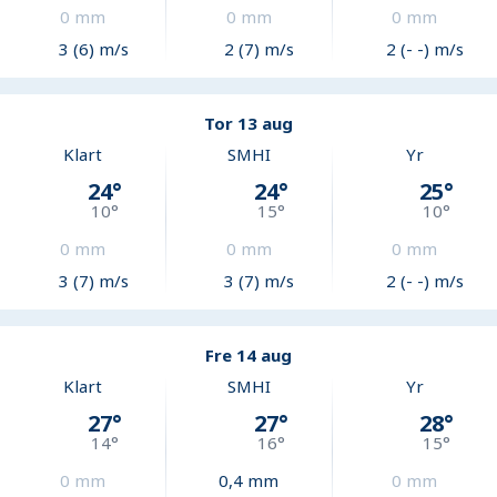
0
mm
0
mm
0
mm
3 (6) m/s
2 (7) m/s
2 (- -) m/s
Tor 13 aug
Klart
SMHI
Yr
24
°
24
°
25
°
10
°
15
°
10
°
0
mm
0
mm
0
mm
3 (7) m/s
3 (7) m/s
2 (- -) m/s
Fre 14 aug
Klart
SMHI
Yr
27
°
27
°
28
°
14
°
16
°
15
°
0
mm
0,4
mm
0
mm