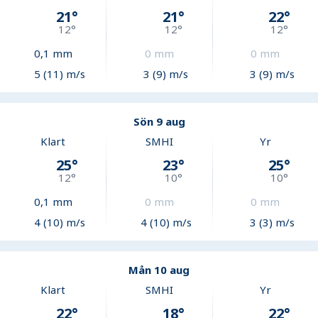
21
°
21
°
22
°
12
°
12
°
12
°
0,1
mm
0
mm
0
mm
5 (11) m/s
3 (9) m/s
3 (9) m/s
Sön 9 aug
Klart
SMHI
Yr
25
°
23
°
25
°
12
°
10
°
10
°
0,1
mm
0
mm
0
mm
4 (10) m/s
4 (10) m/s
3 (3) m/s
Mån 10 aug
Klart
SMHI
Yr
22
°
18
°
22
°