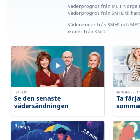
Väderprognos från MET Norge ti
Väderprognos från SMHI tillhan
Väderikoner från SMHI och MET 
ikoner från Klart.
TV4 PLAY
ANNONS - SCA
Se den senaste
Ta färja
vädersändningen
somma