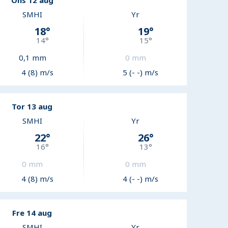
Ons 12 aug
SMHI
Yr
18
°
19
°
14
°
15
°
0,1
mm
0
mm
4 (8) m/s
5 (- -) m/s
Tor 13 aug
SMHI
Yr
22
°
26
°
16
°
13
°
0
mm
0
mm
4 (8) m/s
4 (- -) m/s
Fre 14 aug
SMHI
Yr