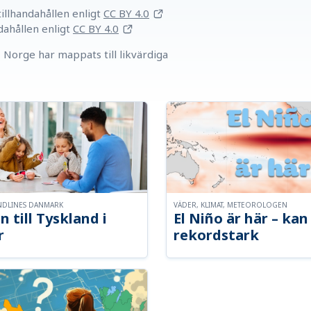
llhandahållen
enligt
CC BY 4.0
dahållen
enligt
CC BY 4.0
Norge har mappats till likvärdiga
NDLINES DANMARK
VÄDER, KLIMAT, METEOROLOGEN
n till Tyskland i
El Niño är här – kan 
r
rekordstark