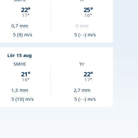
22
°
25
°
17
°
16
°
0,7
mm
0
mm
5 (9) m/s
5 (- -) m/s
Lör 15 aug
SMHI
Yr
21
°
22
°
16
°
17
°
1,3
mm
2,7
mm
5 (10) m/s
5 (- -) m/s