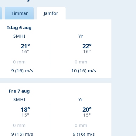
Timmar
Jämför
Idag 6 aug
SMHI
Yr
21
°
22
°
16
°
16
°
0
mm
0
mm
9 (16) m/s
10 (16) m/s
Fre 7 aug
SMHI
Yr
18
°
20
°
15
°
15
°
0
mm
0
mm
9 (15) m/s
9 (16) m/s