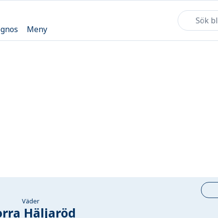
ognos
Meny
Väder
rra Häljaröd