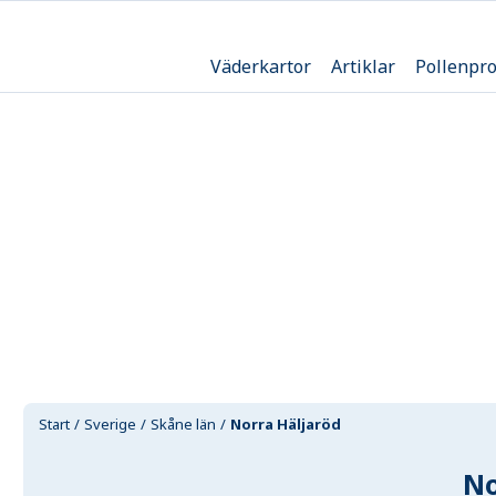
Väderkartor
Artiklar
Pollenpr
Start
Sverige
Skåne län
Norra Häljaröd
No