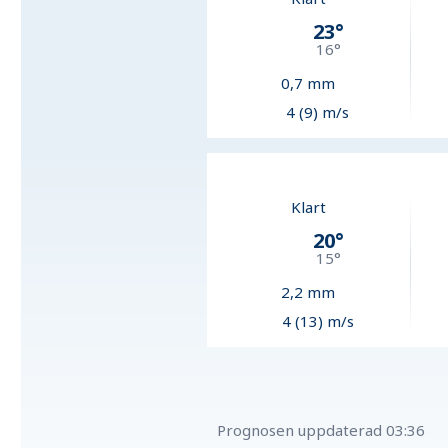
23
°
16
°
0,7
mm
4 (9) m/s
Klart
20
°
15
°
2,2
mm
4 (13) m/s
Prognosen uppdaterad
03:36