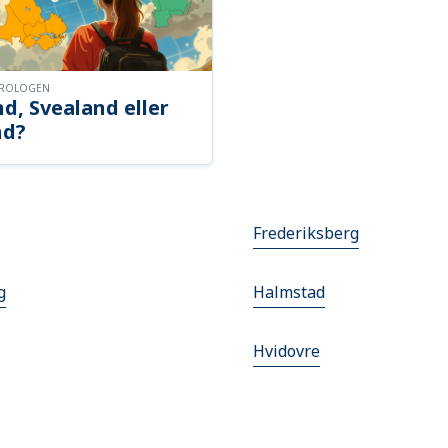
OROLOGEN
d, Svealand eller
nd?
Frederiksberg
g
Halmstad
Hvidovre