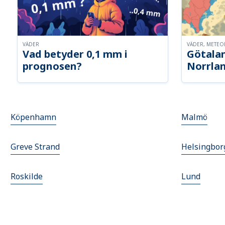
VÄDER
VÄDER, METE
Vad betyder 0,1 mm i
Götalan
prognosen?
Norrla
Köpenhamn
Malmö
Greve Strand
Helsingbor
Roskilde
Lund