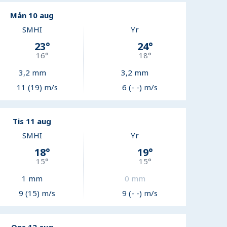
Mån 10 aug
SMHI
Yr
23
°
24
°
16
°
18
°
3,2
mm
3,2
mm
11 (19) m/s
6 (- -) m/s
Tis 11 aug
SMHI
Yr
18
°
19
°
15
°
15
°
1
mm
0
mm
9 (15) m/s
9 (- -) m/s