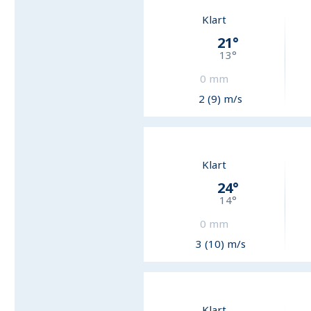
Klart
21
°
13
°
0
mm
2 (9) m/s
Klart
24
°
14
°
0
mm
3 (10) m/s
Klart