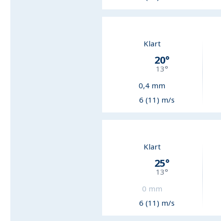
Klart
20
°
13
°
0,4
mm
6 (11) m/s
Klart
25
°
13
°
0
mm
6 (11) m/s