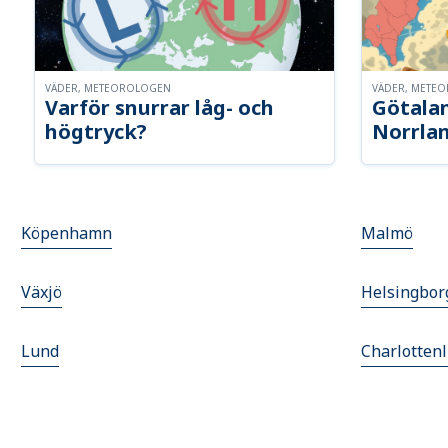
VÄDER, METEOROLOGEN
VÄDER, METE
Varför snurrar låg- och
Götalan
högtryck?
Norrla
Köpenhamn
Malmö
Växjö
Helsingbor
Lund
Charlotten