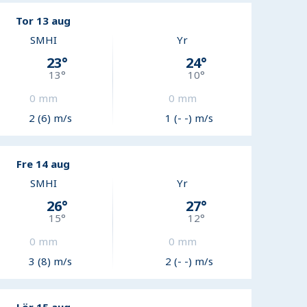
Tor 13 aug
SMHI
Yr
23
°
24
°
13
°
10
°
0
mm
0
mm
2 (6) m/s
1 (- -) m/s
Fre 14 aug
SMHI
Yr
26
°
27
°
15
°
12
°
0
mm
0
mm
3 (8) m/s
2 (- -) m/s