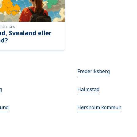
OROLOGEN
d, Svealand eller
nd?
Frederiksberg
g
Halmstad
lund
Hørsholm kommun