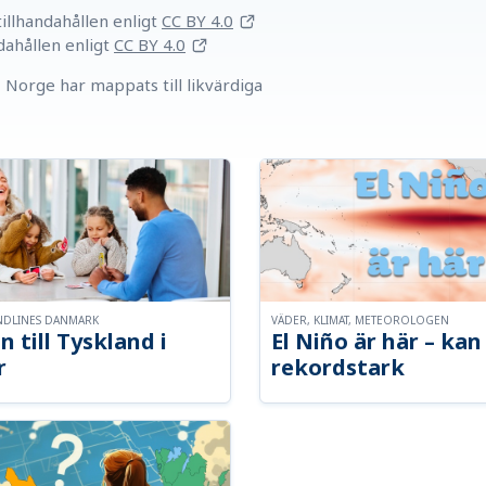
llhandahållen
enligt
CC BY 4.0
dahållen
enligt
CC BY 4.0
Norge har mappats till likvärdiga
NDLINES DANMARK
VÄDER, KLIMAT, METEOROLOGEN
n till Tyskland i
El Niño är här – kan 
r
rekordstark