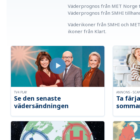
Väderprognos från MET Norge ti
Väderprognos från SMHI tillhan
Väderikoner från SMHI och MET 
ikoner från Klart.
TV4 PLAY
ANNONS - SCA
Se den senaste
Ta färja
vädersändningen
somma