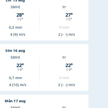
Lör 15 aug
SMHI
Yr
28
°
27
°
15
°
15
°
0,3
mm
0
mm
4 (9) m/s
2 (- -) m/s
Sön 16 aug
SMHI
Yr
22
°
22
°
14
°
14
°
0,7
mm
0
mm
4 (10) m/s
3 (- -) m/s
Mån 17 aug
SMHI
Yr