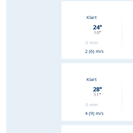
Klart
24
°
10
°
0
mm
2 (6) m/s
Klart
28
°
11
°
0
mm
4 (9) m/s