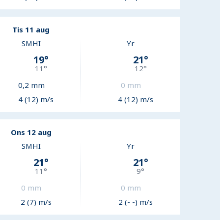
Tis 11 aug
SMHI
Yr
19
°
21
°
11
°
12
°
0,2
mm
0
mm
4 (12) m/s
4 (12) m/s
Ons 12 aug
SMHI
Yr
21
°
21
°
11
°
9
°
0
mm
0
mm
2 (7) m/s
2 (- -) m/s