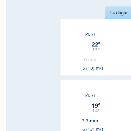
14 dagar
Klart
22
°
15
°
0
mm
5 (10) m/s
Klart
19
°
14
°
3,3
mm
6 (13) m/s