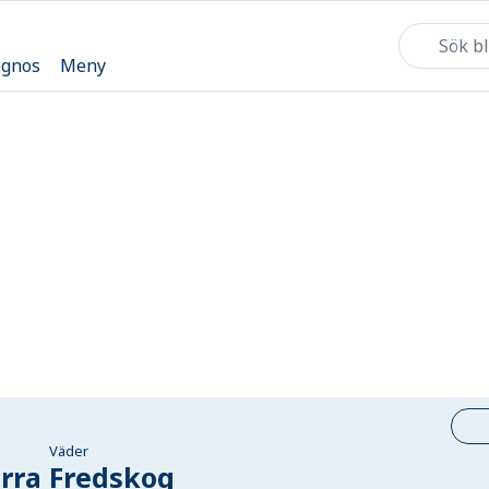
ognos
Meny
Väder
rra Fredskog