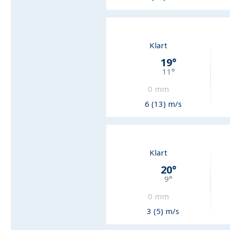
Klart
19
°
11
°
0
mm
6 (13) m/s
Klart
20
°
9
°
0
mm
3 (5) m/s