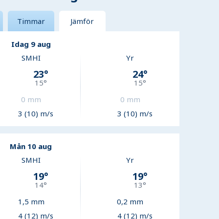
Timmar
Jämför
Idag 9 aug
SMHI
Yr
23
°
24
°
15
°
15
°
0
mm
0
mm
3 (10) m/s
3 (10) m/s
Mån 10 aug
SMHI
Yr
19
°
19
°
14
°
13
°
1,5
mm
0,2
mm
4 (12) m/s
4 (12) m/s