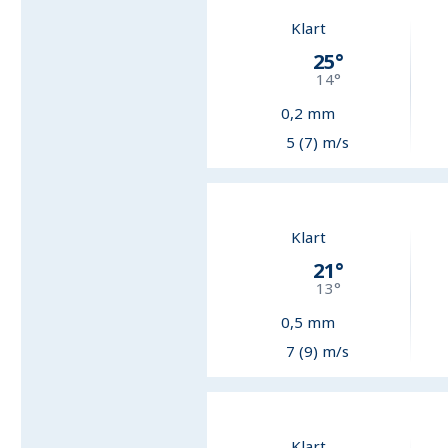
Klart
25
°
14
°
0,2
mm
5 (7) m/s
Klart
21
°
13
°
0,5
mm
7 (9) m/s
Klart