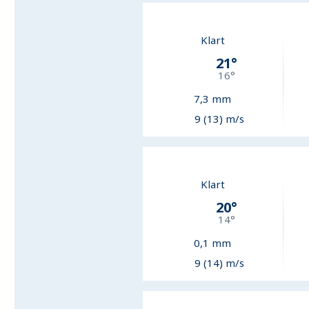
Klart
21
°
16
°
7,3
mm
9 (13) m/s
Klart
20
°
14
°
0,1
mm
9 (14) m/s