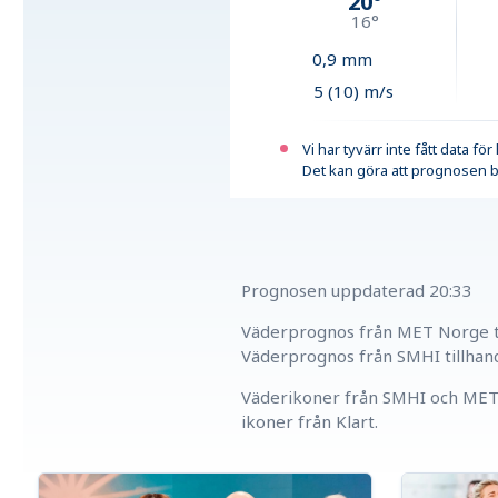
20
°
16
°
0,9
mm
5 (10) m/s
Vi har tyvärr inte fått data fö
Det kan göra att prognosen b
Prognosen uppdaterad
20:33
Väderprognos från MET Norge ti
Väderprognos från SMHI tillhan
Väderikoner från SMHI och MET 
ikoner från Klart.