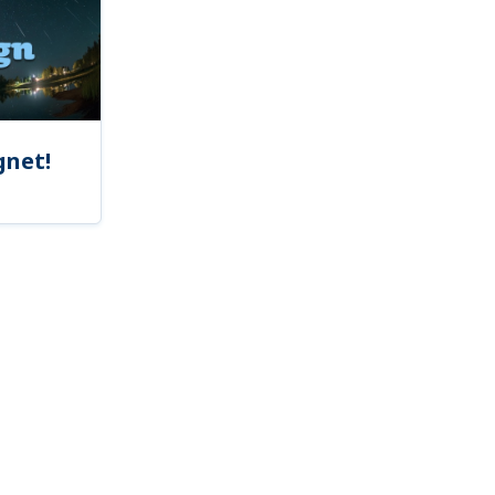
gnet!