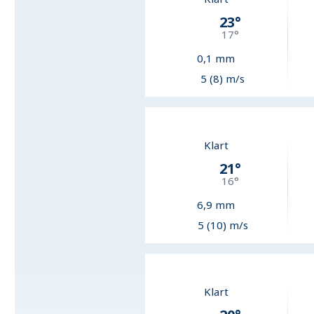
23
°
17
°
0,1
mm
5 (8) m/s
Klart
21
°
16
°
6,9
mm
5 (10) m/s
Klart