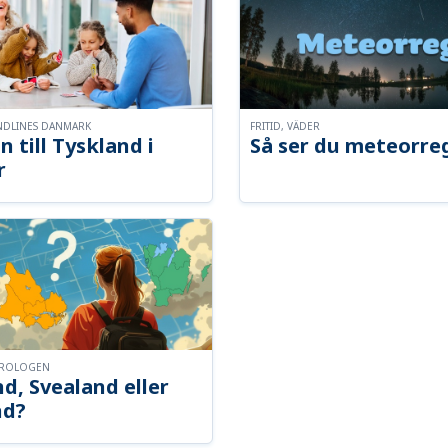
NDLINES DANMARK
FRITID, VÄDER
n till Tyskland i
Så ser du meteorre
r
OROLOGEN
d, Svealand eller
nd?