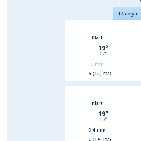
14 dagar
Klart
19
°
17
°
0
mm
9 (13) m/s
Klart
19
°
15
°
0,4
mm
9 (14) m/s