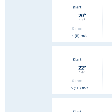
Klart
20
°
13
°
0
mm
4 (8) m/s
Klart
22
°
14
°
0
mm
5 (10) m/s
Klart