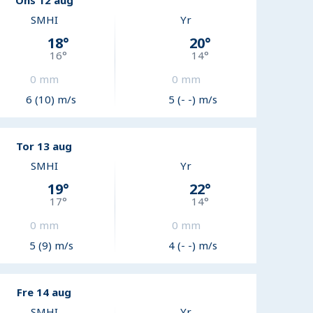
Ons 12 aug
SMHI
Yr
18
°
20
°
16
°
14
°
0
mm
0
mm
6 (10) m/s
5 (- -) m/s
Tor 13 aug
SMHI
Yr
19
°
22
°
17
°
14
°
0
mm
0
mm
5 (9) m/s
4 (- -) m/s
Fre 14 aug
SMHI
Yr