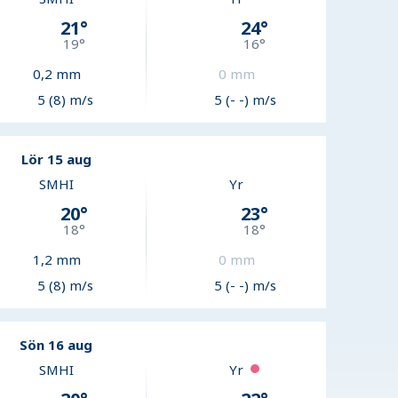
21
°
24
°
19
°
16
°
0,2
mm
0
mm
5 (8) m/s
5 (- -) m/s
Lör 15 aug
SMHI
Yr
20
°
23
°
18
°
18
°
1,2
mm
0
mm
5 (8) m/s
5 (- -) m/s
Sön 16 aug
SMHI
Yr