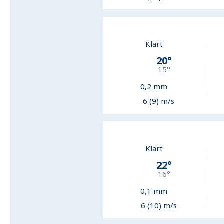
Klart
20
°
15
°
0,2
mm
6 (9) m/s
Klart
22
°
16
°
0,1
mm
6 (10) m/s