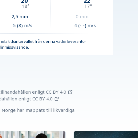
20
°
22
°
18
°
17
°
2,5
mm
0
mm
5 (8) m/s
4 (- -) m/s
r hela tidsintervallet från denna väderleverantör.
lir missvisande.
llhandahållen
enligt
CC BY 4.0
dahållen
enligt
CC BY 4.0
Norge har mappats till likvärdiga