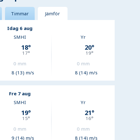
Timmar
Jämför
Idag 6 aug
SMHI
Yr
18
°
20
°
17
°
19
°
0
mm
0
mm
8 (13) m/s
8 (14) m/s
Fre 7 aug
SMHI
Yr
19
°
21
°
15
°
16
°
0
mm
0
mm
9 (14) m/s
8 (14) m/s