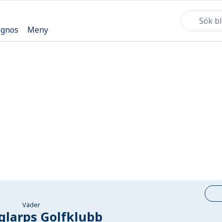
ognos
Meny
Väder
larps Golfklubb