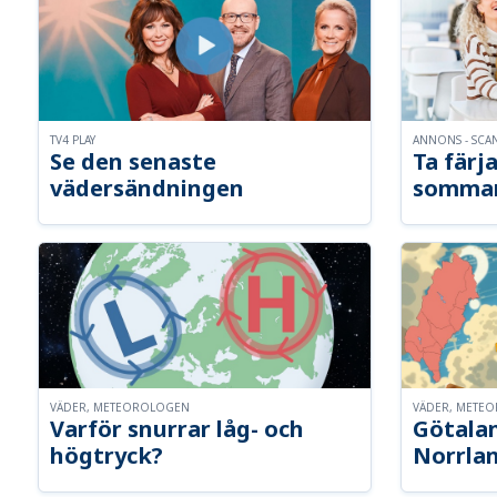
TV4 PLAY
ANNONS - SCA
Se den senaste
Ta färja
vädersändningen
somma
VÄDER, METEOROLOGEN
VÄDER, METE
Varför snurrar låg- och
Götalan
högtryck?
Norrla