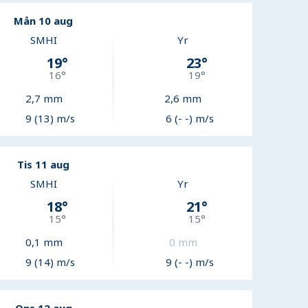
Mån 10 aug
SMHI
Yr
19
°
23
°
16
°
19
°
2,7
mm
2,6
mm
9 (13) m/s
6 (- -) m/s
Tis 11 aug
SMHI
Yr
18
°
21
°
15
°
15
°
0,1
mm
0
mm
9 (14) m/s
9 (- -) m/s