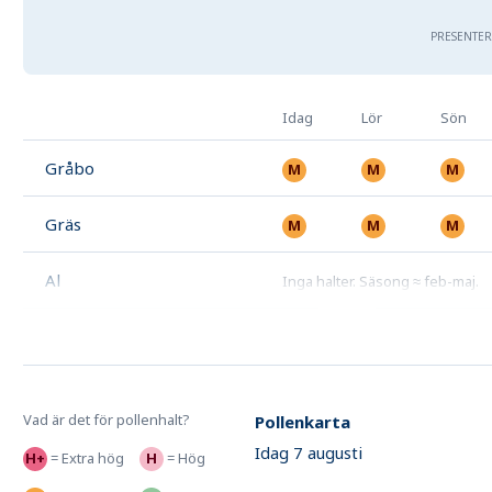
PRESENTER
Idag
Lör
Sön
Gråbo
Gräs
Al
Inga halter
.
Säsong ≈ feb-maj
.
Vad är det för pollenhalt?
Pollenkarta
Idag 7 augusti
=
Extra hög
=
Hög