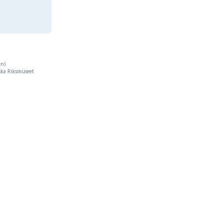
en)
iska Riksmuseet