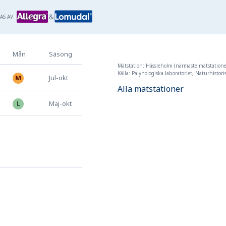
AS AV
Mån
Säsong
Mätstation: Hässleholm (närmaste mätstation
Källa: Palynologiska laboratoriet, Naturhistor
jul
-
okt
Alla mätstationer
maj
-
okt