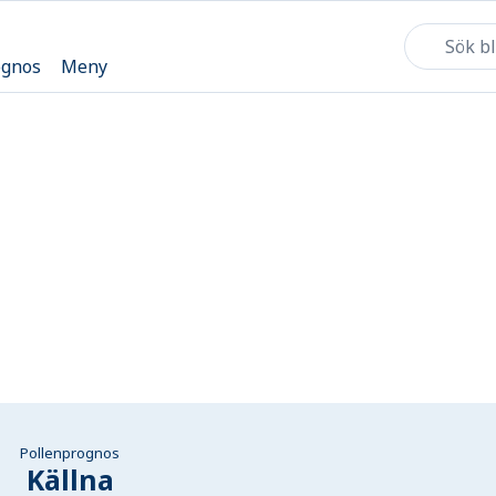
ognos
Meny
Pollenprognos
Källna