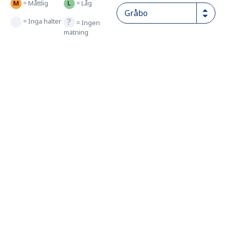
=
Måttlig
=
Låg
=
Inga halter
=
Ingen
mätning