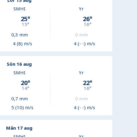
Lör 15 aug
SMHI
Yr
25
°
26
°
15
°
16
°
0,3
mm
0
mm
4 (8) m/s
4 (- -) m/s
Sön 16 aug
SMHI
Yr
20
°
22
°
14
°
16
°
0,7
mm
0
mm
5 (10) m/s
4 (- -) m/s
Mån 17 aug
SMHI
Yr