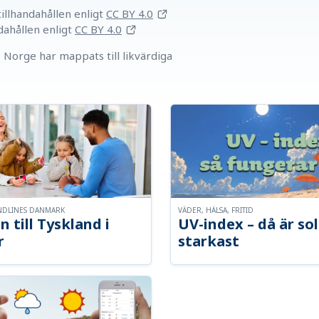
llhandahållen
enligt
CC BY 4.0
dahållen
enligt
CC BY 4.0
Norge har mappats till likvärdiga
NDLINES DANMARK
VÄDER, HÄLSA, FRITID
n till Tyskland i
UV-index – då är so
r
starkast