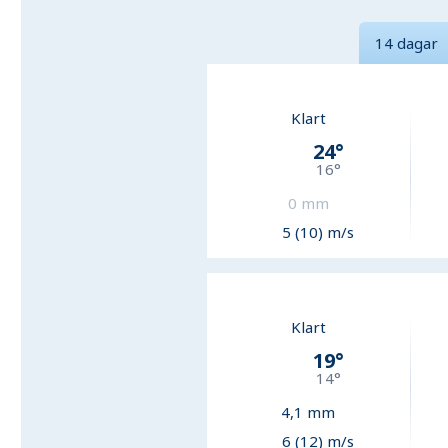
14 dagar
Klart
24
°
16
°
0
mm
5 (10) m/s
Klart
19
°
14
°
4,1
mm
6 (12) m/s