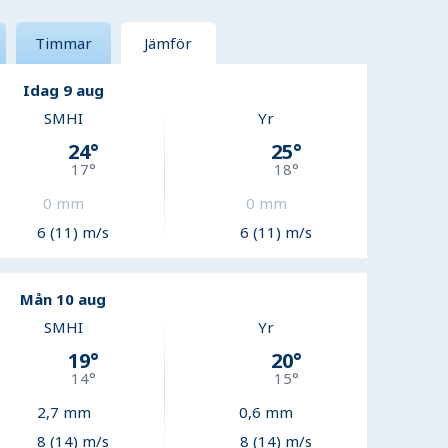
Timmar
Jämför
Idag 9 aug
SMHI
Yr
24
°
25
°
17
°
18
°
0
mm
0
mm
6 (11) m/s
6 (11) m/s
Mån 10 aug
SMHI
Yr
19
°
20
°
14
°
15
°
2,7
mm
0,6
mm
8 (14) m/s
8 (14) m/s