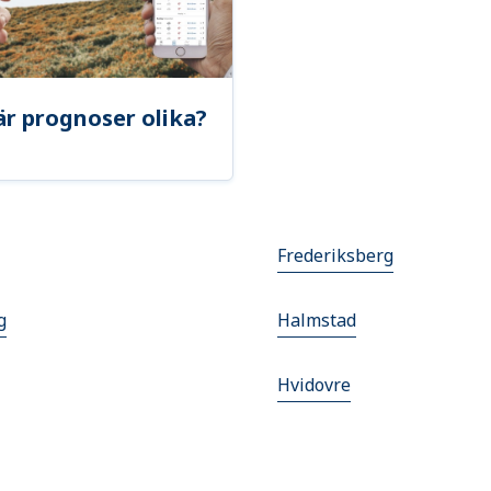
är prognoser olika?
Frederiksberg
g
Halmstad
Hvidovre