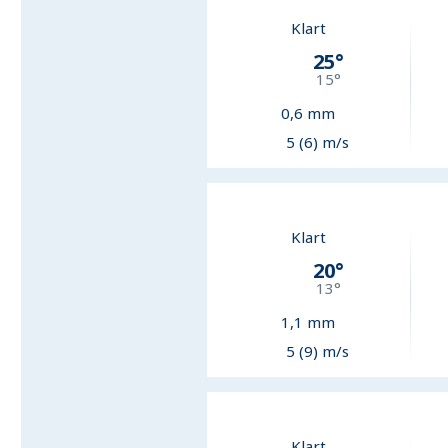
Klart
25
°
15
°
0,6
mm
5 (6) m/s
Klart
20
°
13
°
1,1
mm
5 (9) m/s
Klart