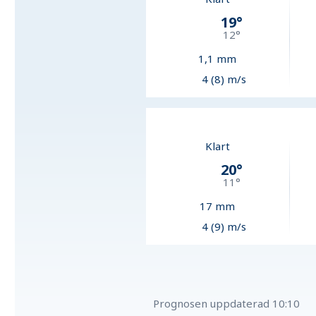
19
°
12
°
1,1
mm
4 (8) m/s
Klart
20
°
11
°
17
mm
4 (9) m/s
Prognosen uppdaterad
10:10