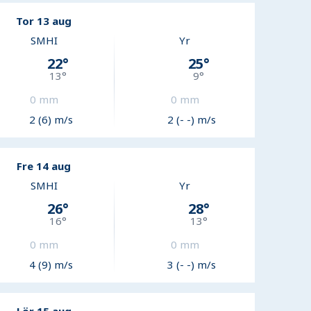
Tor 13 aug
SMHI
Yr
22
°
25
°
13
°
9
°
0
mm
0
mm
2 (6) m/s
2 (- -) m/s
Fre 14 aug
SMHI
Yr
26
°
28
°
16
°
13
°
0
mm
0
mm
4 (9) m/s
3 (- -) m/s