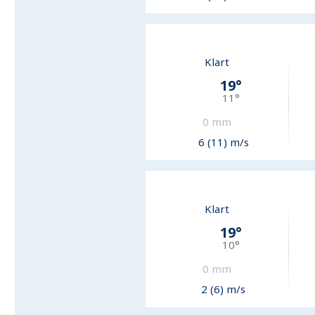
Klart
19
°
11
°
0
mm
6 (11) m/s
Klart
19
°
10
°
0
mm
2 (6) m/s