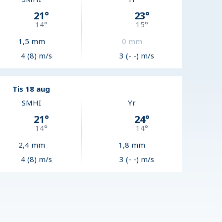
21
°
23
°
14
°
15
°
1,5
mm
0
mm
4 (8) m/s
3 (- -) m/s
Tis 18 aug
SMHI
Yr
21
°
24
°
14
°
14
°
2,4
mm
1,8
mm
4 (8) m/s
3 (- -) m/s