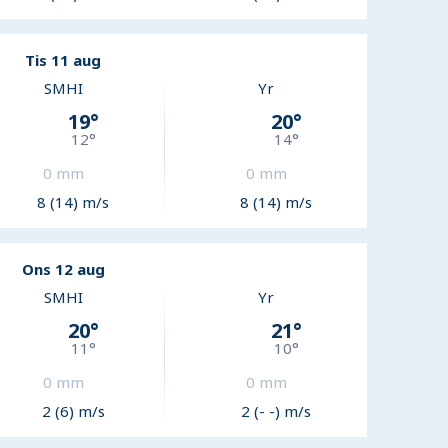
Tis 11 aug
SMHI
Yr
19
°
20
°
12
°
14
°
0
mm
0
mm
8 (14) m/s
8 (14) m/s
Ons 12 aug
SMHI
Yr
20
°
21
°
11
°
10
°
0
mm
0
mm
2 (6) m/s
2 (- -) m/s