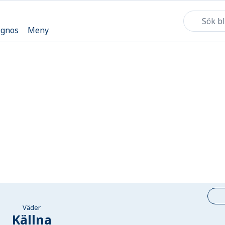
ognos
Meny
Väder
Källna