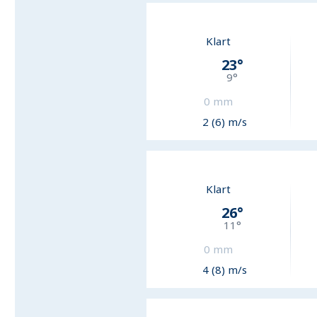
Klart
23
°
9
°
0
mm
2 (6) m/s
Klart
26
°
11
°
0
mm
4 (8) m/s