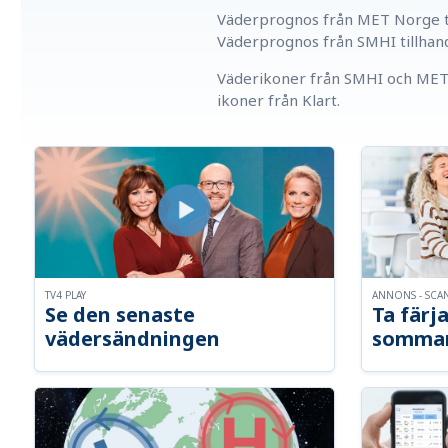
Väderprognos från MET Norge ti
Väderprognos från SMHI tillhan
Väderikoner från SMHI och MET 
ikoner från Klart.
TV4 PLAY
ANNONS - SCA
Se den senaste
Ta färja
vädersändningen
somma