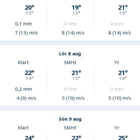
20
°
19
°
21
°
15
°
15
°
15
°
0,1
mm
0
mm
0
mm
7 (13) m/s
8 (14) m/s
8 (14) m/s
Lör 8 aug
Klart
SMHI
Yr
22
°
21
°
21
°
14
°
13
°
14
°
0,2
mm
0
mm
0
mm
4 (9) m/s
5 (10) m/s
5 (10) m/s
Sön 9 aug
Klart
SMHI
Yr
24
°
22
°
25
°