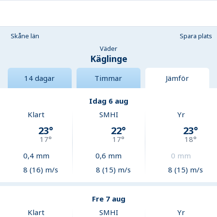
Skåne län
Spara plats
Väder
Käglinge
14 dagar
Timmar
Jämför
Idag 6 aug
Klart
SMHI
Yr
23
°
22
°
23
°
17
°
17
°
18
°
0,4
mm
0,6
mm
0
mm
8 (16) m/s
8 (15) m/s
8 (15) m/s
Fre 7 aug
Klart
SMHI
Yr