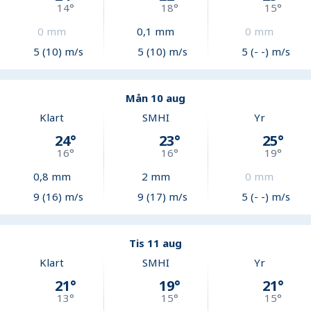
14
°
18
°
15
°
0
mm
0,1
mm
0
mm
5 (10) m/s
5 (10) m/s
5 (- -) m/s
Mån 10 aug
Klart
SMHI
Yr
24
°
23
°
25
°
16
°
16
°
19
°
0,8
mm
2
mm
0
mm
9 (16) m/s
9 (17) m/s
5 (- -) m/s
Tis 11 aug
Klart
SMHI
Yr
21
°
19
°
21
°
13
°
15
°
15
°