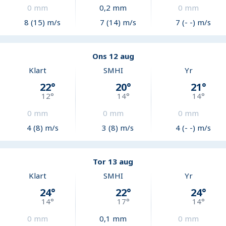
0
mm
0,2
mm
0
mm
8 (15) m/s
7 (14) m/s
7 (- -) m/s
Ons 12 aug
Klart
SMHI
Yr
22
°
20
°
21
°
12
°
14
°
14
°
0
mm
0
mm
0
mm
4 (8) m/s
3 (8) m/s
4 (- -) m/s
Tor 13 aug
Klart
SMHI
Yr
24
°
22
°
24
°
14
°
17
°
14
°
0
mm
0,1
mm
0
mm