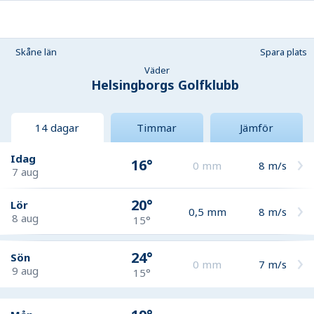
Skåne län
Spara plats
Väder
Helsingborgs Golfklubb
14 dagar
Timmar
Jämför
Idag
16°
0
mm
8
m/s
7 aug
20°
Lör
0,5
mm
8
m/s
8 aug
15°
24°
Sön
0
mm
7
m/s
9 aug
15°