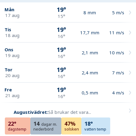
19°
Mån
8
mm
5
m/s
17 aug
15°
19°
Tis
17,7
mm
11
m/s
18 aug
16°
19°
Ons
2,1
mm
10
m/s
19 aug
16°
19°
Tor
2,4
mm
7
m/s
20 aug
16°
19°
Fre
0,5
mm
4
m/s
21 aug
16°
Augustivädret:
Så brukar det vara...
22°
14
47%
18°
dagar m.
dagstemp
nederbörd
solsken
vatten temp