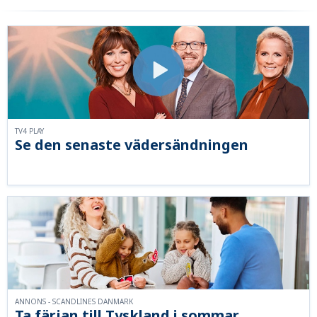
TV4 PLAY
Se den senaste vädersändningen
ANNONS - SCANDLINES DANMARK
Ta färjan till Tyskland i sommar