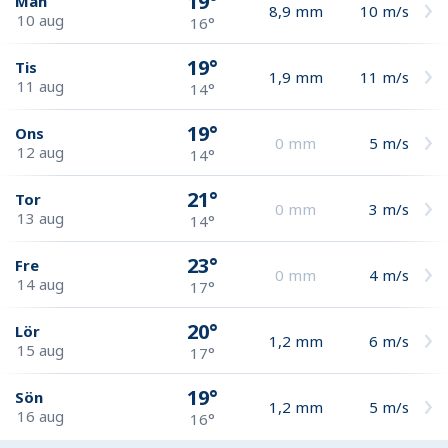
19°
Mån
8,9
mm
10
m/s
10 aug
16°
19°
Tis
1,9
mm
11
m/s
11 aug
14°
19°
Ons
0
mm
5
m/s
12 aug
14°
21°
Tor
0
mm
3
m/s
13 aug
14°
23°
Fre
0
mm
4
m/s
14 aug
17°
20°
Lör
1,2
mm
6
m/s
15 aug
17°
19°
Sön
1,2
mm
5
m/s
16 aug
16°