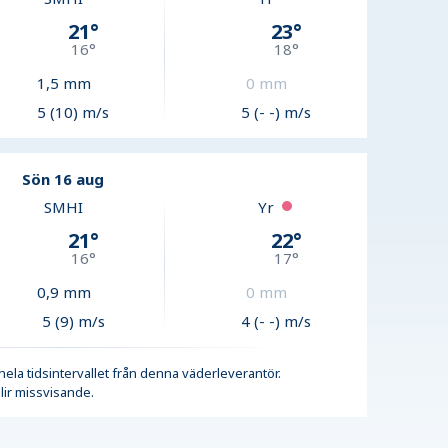
21
°
23
°
16
°
18
°
1,5
mm
0
mm
5 (10) m/s
5 (- -) m/s
Sön 16 aug
SMHI
Yr
21
°
22
°
16
°
17
°
0,9
mm
0
mm
5 (9) m/s
4 (- -) m/s
r hela tidsintervallet från denna väderleverantör.
lir missvisande.