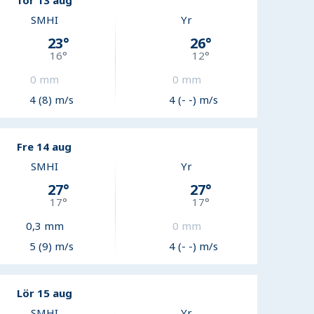
Tor 13 aug
SMHI
Yr
23
°
26
°
16
°
12
°
0
mm
0
mm
4 (8) m/s
4 (- -) m/s
Fre 14 aug
SMHI
Yr
27
°
27
°
17
°
17
°
0,3
mm
0
mm
5 (9) m/s
4 (- -) m/s
Lör 15 aug
SMHI
Yr