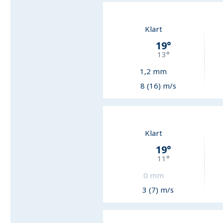
Klart
19
°
13
°
1,2
mm
8 (16) m/s
Klart
19
°
11
°
0
mm
3 (7) m/s