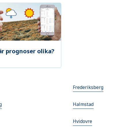
är prognoser olika?
Frederiksberg
g
Halmstad
Hvidovre