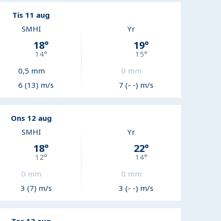
Tis 11 aug
SMHI
Yr
18
°
19
°
14
°
15
°
0,5
mm
0
mm
6 (13) m/s
7 (- -) m/s
Ons 12 aug
SMHI
Yr
18
°
22
°
12
°
14
°
0
mm
0
mm
3 (7) m/s
3 (- -) m/s