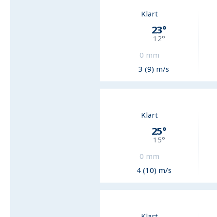
Klart
23
°
12
°
0
mm
3 (9) m/s
Klart
25
°
15
°
0
mm
4 (10) m/s
Klart