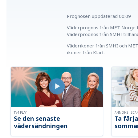
Prognosen uppdaterad
00:09
Väderprognos från MET Norge ti
Väderprognos från SMHI tillhan
Väderikoner från SMHI och MET 
ikoner från Klart.
TV4 PLAY
ANNONS - SCA
Se den senaste
Ta färja
vädersändningen
somma