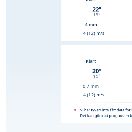
22
°
15
°
4
mm
4 (12) m/s
Klart
20
°
15
°
0,7
mm
4 (12) m/s
Vi har tyvärr inte fått data fö
Det kan göra att prognosen b