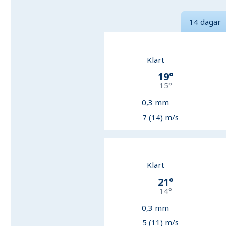
14 dagar
Klart
19
°
15
°
0,3
mm
7 (14) m/s
Klart
21
°
14
°
0,3
mm
5 (11) m/s