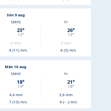
Sön 9 aug
SMHI
Yr
23
°
26
°
12
°
13
°
0
mm
0
mm
6 (11) m/s
6 (5) m/s
Mån 10 aug
SMHI
Yr
18
°
21
°
14
°
18
°
4,4
mm
3,6
mm
7 (13) m/s
6 (- -) m/s