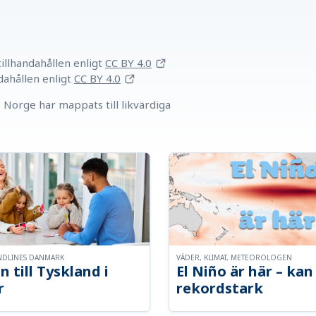
llhandahållen
enligt
CC BY 4.0
dahållen
enligt
CC BY 4.0
Norge har mappats till likvärdiga
NDLINES DANMARK
VÄDER, KLIMAT, METEOROLOGEN
n till Tyskland i
El Niño är här – kan 
r
rekordstark