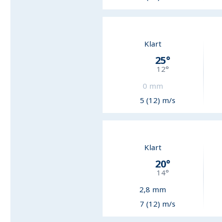
Klart
25
°
12
°
0
mm
5 (12) m/s
Klart
20
°
14
°
2,8
mm
7 (12) m/s