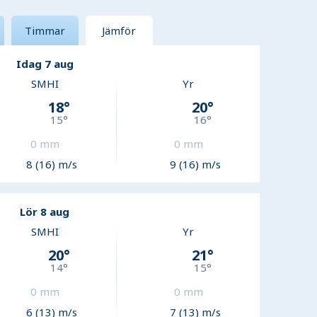
Timmar
Jämför
Idag 7 aug
SMHI
Yr
18
°
20
°
15
°
16
°
0
mm
0
mm
8 (16) m/s
9 (16) m/s
Lör 8 aug
SMHI
Yr
20
°
21
°
14
°
15
°
0
mm
0
mm
6 (13) m/s
7 (13) m/s