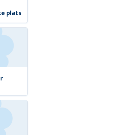
e plats
r