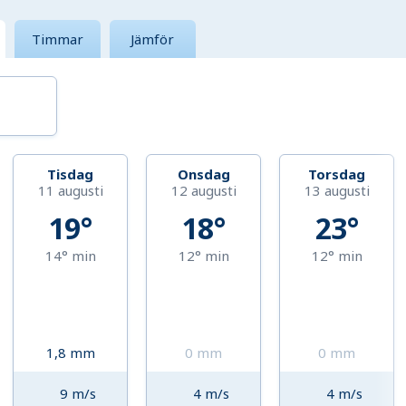
Timmar
Jämför
Tisdag
Onsdag
Torsdag
11 augusti
12 augusti
13 augusti
19°
18°
23°
14°
min
12°
min
12°
min
1,8
mm
0
mm
0
mm
9
m/s
4
m/s
4
m/s