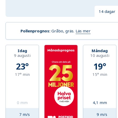
14 dagar
Läs mer
Pollenprognos
:
Gråbo, gräs
.
Idag
Måndag
9 augusti
10 augusti
23°
19°
17°
min
15°
min
0
mm
4,1
mm
7
m/s
9
m/s