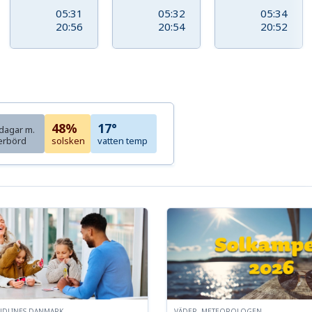
05:31
05:32
05:34
20:56
20:54
20:52
48%
17°
dagar m.
erbörd
solsken
vatten temp
NDLINES DANMARK
VÄDER, METEOROLOGEN