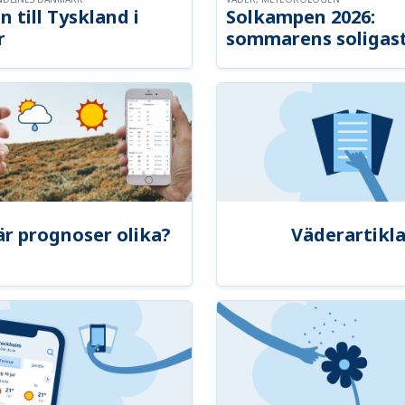
n till Tyskland i
Solkampen 2026:
r
sommarens soligast
är prognoser olika?
Väderartikla