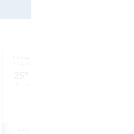
Fredag
Lördag
Söndag
14 augusti
15 augusti
16 augusti
25°
22°
19°
14°
min
16°
min
15°
min
0
mm
0,5
mm
0,7
mm
4
m/s
5
m/s
8
m/s