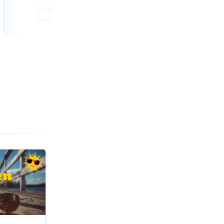
05:36
05:38
05:40
20:50
20:47
20:45