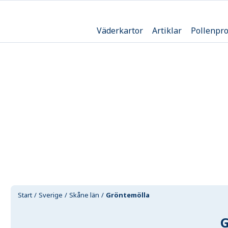
Väderkartor
Artiklar
Pollenpr
Start
Sverige
Skåne län
Gröntemölla
G