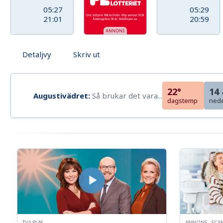
05:27
05:29
21:01
20:59
Detaljvy
Skriv ut
22°
14
Augustivädret:
Så brukar det vara...
dagstemp
ned
TV4 PLAY
ANNONS - SCA