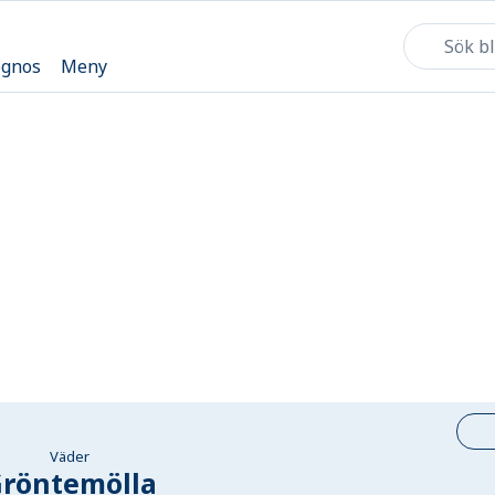
ognos
Meny
Väder
röntemölla