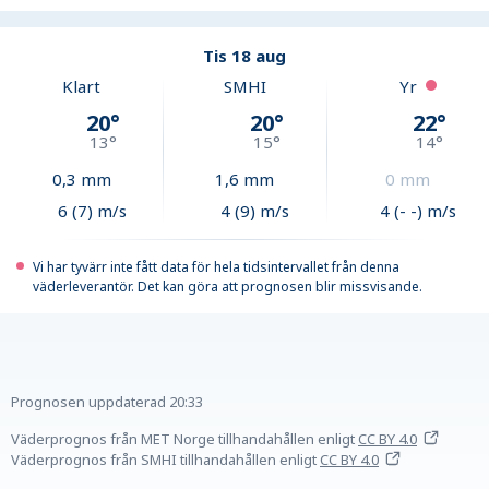
Tis 18 aug
Klart
SMHI
Yr
20
°
20
°
22
°
13
°
15
°
14
°
0,3
mm
1,6
mm
0
mm
6 (7) m/s
4 (9) m/s
4 (- -) m/s
Vi har tyvärr inte fått data för hela tidsintervallet från denna
väderleverantör. Det kan göra att prognosen blir missvisande.
Prognosen uppdaterad
20:33
Väderprognos från MET Norge tillhandahållen
enligt
CC BY 4.0
Väderprognos från SMHI tillhandahållen
enligt
CC BY 4.0