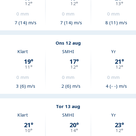
12
°
12
°
13
°
0
mm
0
mm
0
mm
7 (14) m/s
7 (14) m/s
8 (11) m/s
Ons 12 aug
Klart
SMHI
Yr
19
°
17
°
21
°
11
°
12
°
12
°
0
mm
0
mm
0
mm
3 (6) m/s
2 (6) m/s
4 (- -) m/s
Tor 13 aug
Klart
SMHI
Yr
21
°
20
°
23
°
10
°
14
°
12
°