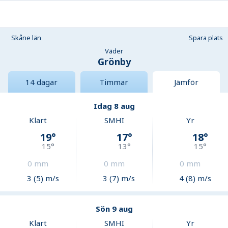
Skåne län
Spara plats
Väder
Grönby
14 dagar
Timmar
Jämför
Idag 8 aug
Klart
SMHI
Yr
19
°
17
°
18
°
15
°
13
°
15
°
0
mm
0
mm
0
mm
3 (5) m/s
3 (7) m/s
4 (8) m/s
Sön 9 aug
Klart
SMHI
Yr