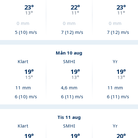
23
°
22
°
23
°
13
°
11
°
11
°
0
mm
0
mm
0
mm
5 (10) m/s
7 (12) m/s
7 (12) m/s
Mån 10 aug
Klart
SMHI
Yr
19
°
19
°
19
°
15
°
13
°
13
°
11
mm
4,6
mm
11
mm
6 (10) m/s
6 (11) m/s
6 (11) m/s
Tis 11 aug
Klart
SMHI
Yr
19
°
19
°
20
°