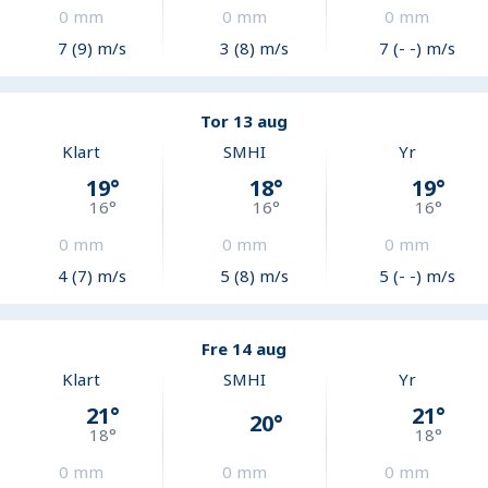
0
mm
0
mm
0
mm
7 (9) m/s
3 (8) m/s
7 (- -) m/s
Tor 13 aug
Klart
SMHI
Yr
19
°
18
°
19
°
16
°
16
°
16
°
0
mm
0
mm
0
mm
4 (7) m/s
5 (8) m/s
5 (- -) m/s
Fre 14 aug
Klart
SMHI
Yr
21
°
21
°
20
°
18
°
18
°
0
mm
0
mm
0
mm