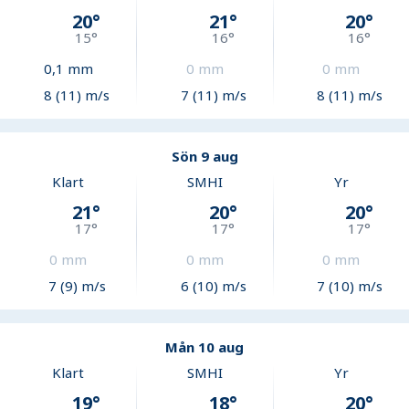
20
°
21
°
20
°
15
°
16
°
16
°
0,1
mm
0
mm
0
mm
8 (11) m/s
7 (11) m/s
8 (11) m/s
Sön 9 aug
Klart
SMHI
Yr
21
°
20
°
20
°
17
°
17
°
17
°
0
mm
0
mm
0
mm
7 (9) m/s
6 (10) m/s
7 (10) m/s
Mån 10 aug
Klart
SMHI
Yr
19
°
18
°
20
°