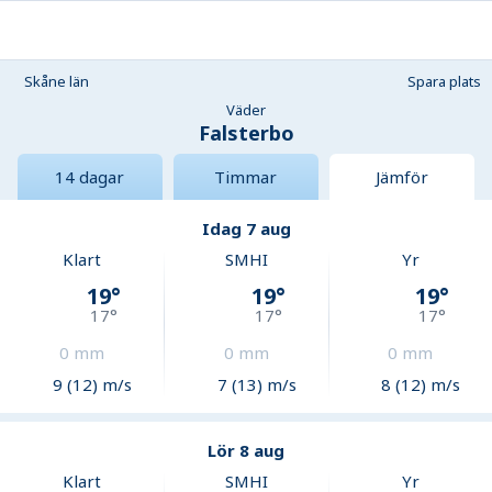
Skåne län
Spara plats
Väder
Falsterbo
14 dagar
Timmar
Jämför
Idag 7 aug
Klart
SMHI
Yr
19
°
19
°
19
°
17
°
17
°
17
°
0
mm
0
mm
0
mm
9 (12) m/s
7 (13) m/s
8 (12) m/s
Lör 8 aug
Klart
SMHI
Yr