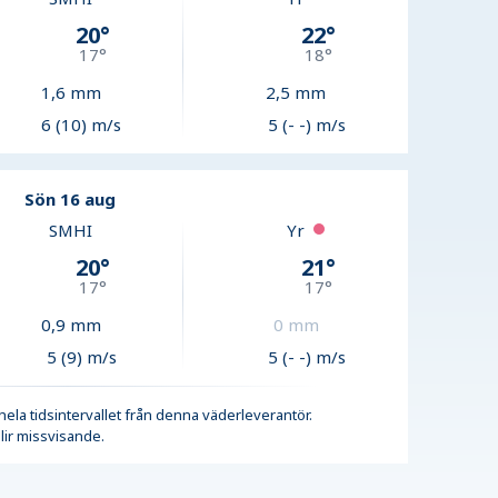
20
°
22
°
17
°
18
°
1,6
mm
2,5
mm
6 (10) m/s
5 (- -) m/s
Sön 16 aug
SMHI
Yr
20
°
21
°
17
°
17
°
0,9
mm
0
mm
5 (9) m/s
5 (- -) m/s
r hela tidsintervallet från denna väderleverantör.
lir missvisande.