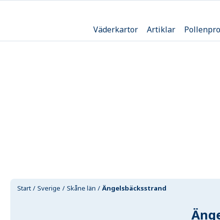
Väderkartor
Artiklar
Pollenpr
Start
Sverige
Skåne län
Ängelsbäcksstrand
Änge