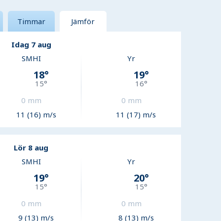
Timmar
Jämför
Idag 7 aug
SMHI
Yr
18
°
19
°
15
°
16
°
0
mm
0
mm
11 (16) m/s
11 (17) m/s
Lör 8 aug
SMHI
Yr
19
°
20
°
15
°
15
°
0
mm
0
mm
9 (13) m/s
8 (13) m/s