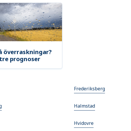
å överraskningar?
tre prognoser
Frederiksberg
g
Halmstad
Hvidovre