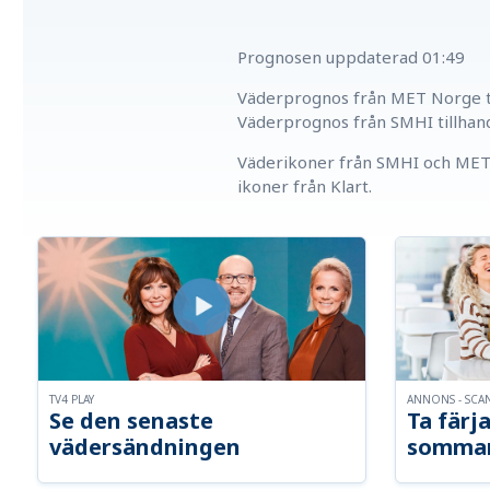
Prognosen uppdaterad
01:49
Väderprognos från MET Norge ti
Väderprognos från SMHI tillhan
Väderikoner från SMHI och MET 
ikoner från Klart.
TV4 PLAY
ANNONS - SCA
Se den senaste
Ta färja
vädersändningen
somma