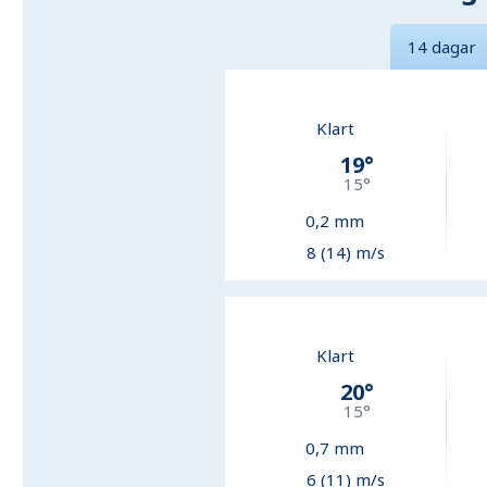
14 dagar
Klart
19
°
15
°
0,2
mm
8 (14) m/s
Klart
20
°
15
°
0,7
mm
6 (11) m/s