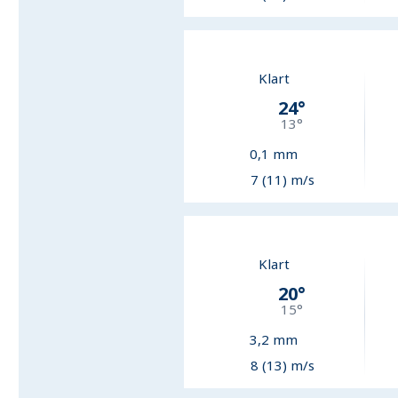
Klart
24
°
13
°
0,1
mm
7 (11) m/s
Klart
20
°
15
°
3,2
mm
8 (13) m/s