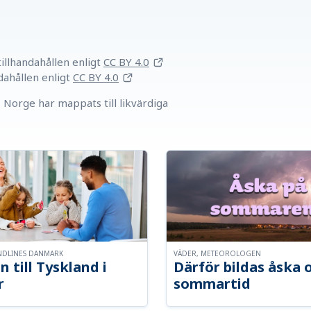
llhandahållen
enligt
CC BY 4.0
dahållen
enligt
CC BY 4.0
Norge har mappats till likvärdiga
NDLINES DANMARK
VÄDER, METEOROLOGEN
n till Tyskland i
Därför bildas åska 
r
sommartid