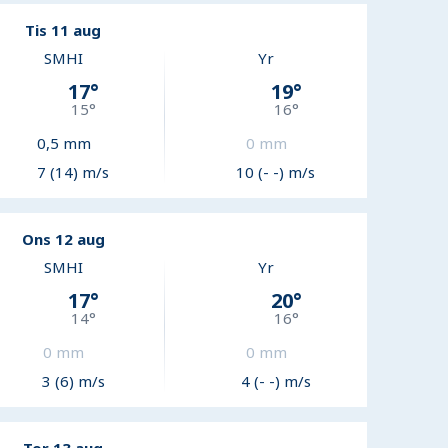
Tis 11 aug
SMHI
Yr
17
°
19
°
15
°
16
°
0,5
mm
0
mm
7 (14) m/s
10 (- -) m/s
Ons 12 aug
SMHI
Yr
17
°
20
°
14
°
16
°
0
mm
0
mm
3 (6) m/s
4 (- -) m/s