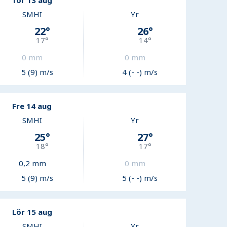
Tor 13 aug
SMHI
Yr
22
°
26
°
17
°
14
°
0
mm
0
mm
5 (9) m/s
4 (- -) m/s
Fre 14 aug
SMHI
Yr
25
°
27
°
18
°
17
°
0,2
mm
0
mm
5 (9) m/s
5 (- -) m/s
Lör 15 aug
SMHI
Yr