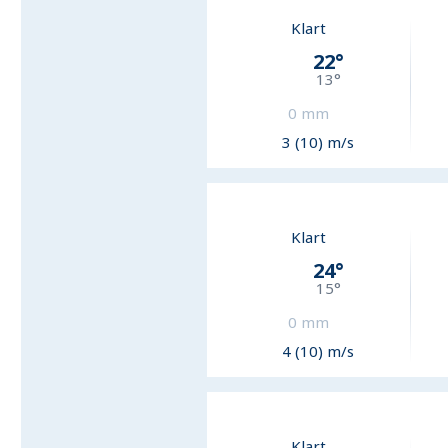
Klart
22
°
13
°
0
mm
3 (10) m/s
Klart
24
°
15
°
0
mm
4 (10) m/s
Klart