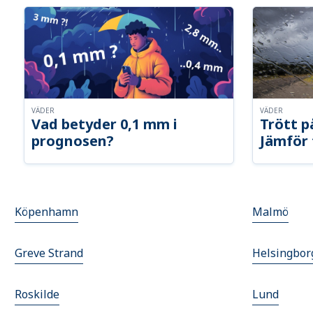
VÄDER
VÄDER
Vad betyder 0,1 mm i
Trött p
prognosen?
Jämför 
Köpenhamn
Malmö
Greve Strand
Helsingbor
Roskilde
Lund