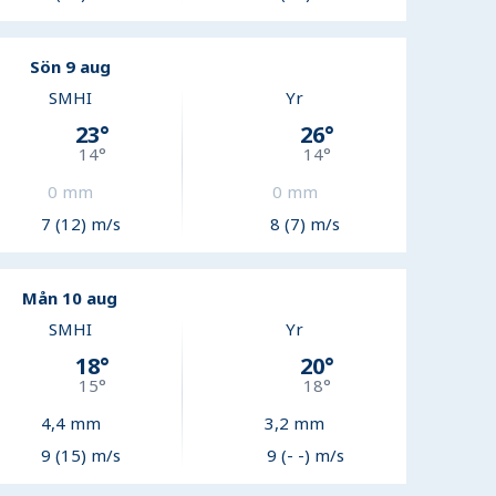
Sön 9 aug
SMHI
Yr
23
°
26
°
14
°
14
°
0
mm
0
mm
7 (12) m/s
8 (7) m/s
Mån 10 aug
SMHI
Yr
18
°
20
°
15
°
18
°
4,4
mm
3,2
mm
9 (15) m/s
9 (- -) m/s