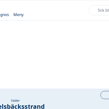
ognos
Meny
Väder
lsbäcksstrand