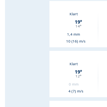
Klart
19
°
14
°
1,4
mm
10 (16) m/s
Klart
19
°
12
°
0
mm
4 (7) m/s