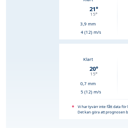
21
°
15
°
3,9
mm
4 (12) m/s
Klart
20
°
15
°
0,7
mm
5 (12) m/s
Vi har tyvärr inte fått data fö
Det kan göra att prognosen b