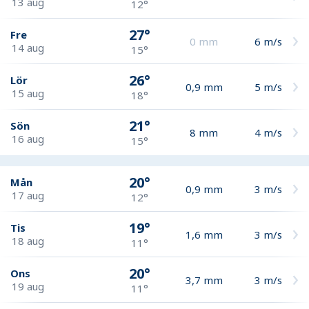
13 aug
12°
27°
Fre
0
mm
6
m/s
14 aug
15°
26°
Lör
0,9
mm
5
m/s
15 aug
18°
21°
Sön
8
mm
4
m/s
16 aug
15°
20°
Mån
0,9
mm
3
m/s
17 aug
12°
19°
Tis
1,6
mm
3
m/s
18 aug
11°
20°
Ons
3,7
mm
3
m/s
19 aug
11°