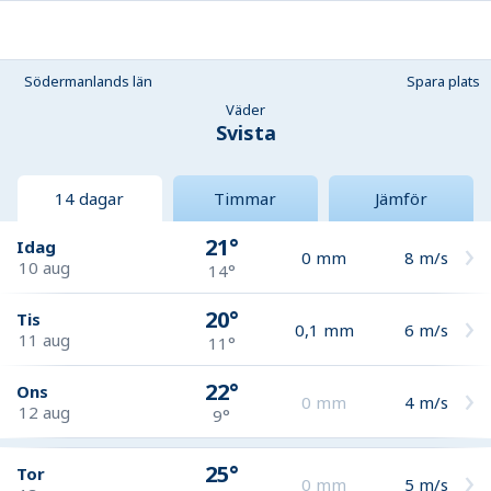
Södermanlands län
Spara plats
Väder
Svista
14 dagar
Timmar
Jämför
21°
Idag
0
mm
8
m/s
10 aug
14°
20°
Tis
0,1
mm
6
m/s
11 aug
11°
22°
Ons
0
mm
4
m/s
12 aug
9°
25°
Tor
0
mm
5
m/s