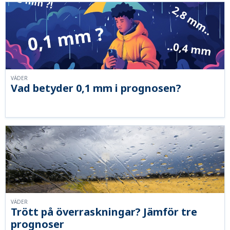
VÄDER
Vad betyder 0,1 mm i prognosen?
VÄDER
Trött på överraskningar? Jämför tre
prognoser