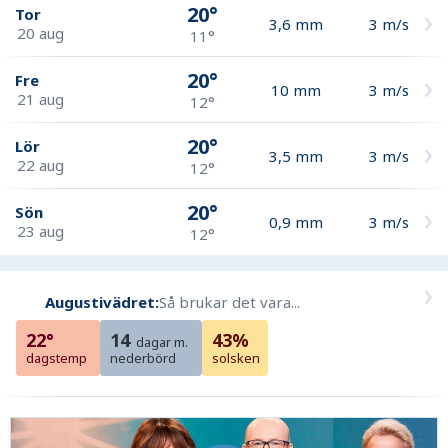
20°
Tor
3,6
mm
3
m/s
20 aug
11°
20°
Fre
10
mm
3
m/s
21 aug
12°
20°
Lör
3,5
mm
3
m/s
22 aug
12°
20°
Sön
0,9
mm
3
m/s
23 aug
12°
Augustivädret:
Så brukar det vara...
22°
14
43%
dagar m.
dagstemp
nederbörd
solsken