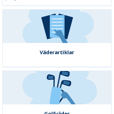
Väderartiklar
Golfväder