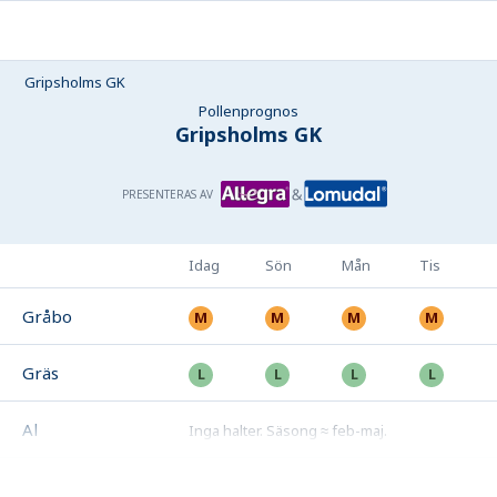
Gripsholms GK
Pollenprognos
Gripsholms GK
PRESENTERAS AV
Idag
Sön
Mån
Tis
Gråbo
Gräs
Al
Inga halter
.
Säsong ≈ feb-maj
.