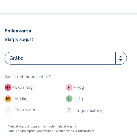
Pollenkarta
Idag 8 augusti
Vad är det för pollenhalt?
=
Extra hög
=
Hög
=
Måttlig
=
Låg
=
Inga halter
=
Ingen mätning
Mätstation: Eskilstuna (närmaste mätstationen)
Källa: Palynologiska laboratoriet, Naturhistoriska Riksmuseet