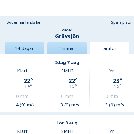
Södermanlands län
Spara plats
Väder
Grävsjön
14 dagar
Timmar
Jämför
Idag 7 aug
Klart
SMHI
Yr
22
°
22
°
23
°
14
°
15
°
15
°
0
mm
0
mm
0
mm
4 (9) m/s
3 (9) m/s
3 (9) m/s
Lör 8 aug
Klart
SMHI
Yr