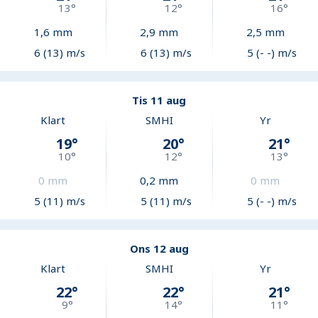
13
°
12
°
16
°
1,6
mm
2,9
mm
2,5
mm
6 (13) m/s
6 (13) m/s
5 (- -) m/s
Tis 11 aug
Klart
SMHI
Yr
19
°
20
°
21
°
10
°
12
°
13
°
0
mm
0,2
mm
0
mm
5 (11) m/s
5 (11) m/s
5 (- -) m/s
Ons 12 aug
Klart
SMHI
Yr
22
°
22
°
21
°
9
°
14
°
11
°