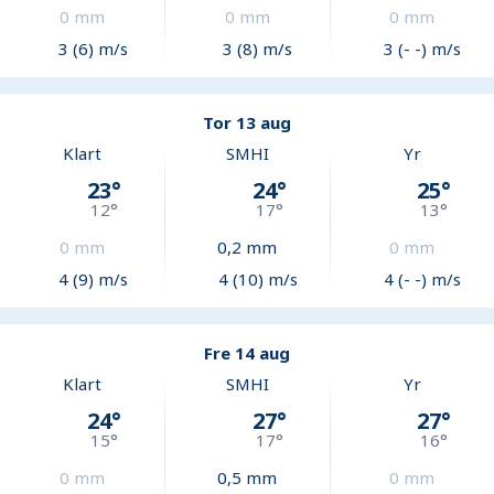
0
mm
0
mm
0
mm
3 (6) m/s
3 (8) m/s
3 (- -) m/s
Tor 13 aug
Klart
SMHI
Yr
23
°
24
°
25
°
12
°
17
°
13
°
0
mm
0,2
mm
0
mm
4 (9) m/s
4 (10) m/s
4 (- -) m/s
Fre 14 aug
Klart
SMHI
Yr
24
°
27
°
27
°
15
°
17
°
16
°
0
mm
0,5
mm
0
mm