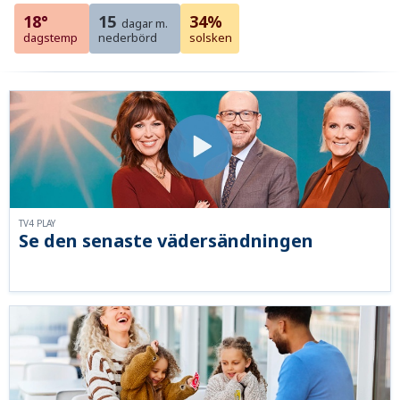
18°
15
34%
dagar m.
dagstemp
nederbörd
solsken
TV4 PLAY
Se den senaste vädersändningen