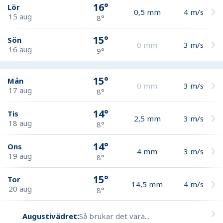
16°
Lör
0,5
mm
4
m/s
15 aug
8°
15°
Sön
0
mm
3
m/s
16 aug
9°
15°
Mån
0
mm
3
m/s
17 aug
8°
14°
Tis
2,5
mm
3
m/s
18 aug
8°
14°
Ons
4
mm
3
m/s
19 aug
8°
15°
Tor
14,5
mm
4
m/s
20 aug
8°
Augustivädret:
Så brukar det vara...