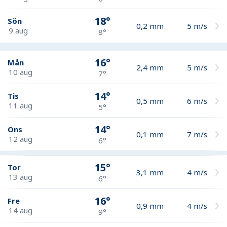
18°
Sön
0,2
mm
5
m/s
9 aug
8°
16°
Mån
2,4
mm
5
m/s
10 aug
7°
14°
Tis
0,5
mm
6
m/s
11 aug
5°
14°
Ons
0,1
mm
7
m/s
12 aug
6°
15°
Tor
3,1
mm
4
m/s
13 aug
6°
16°
Fre
0,9
mm
4
m/s
14 aug
9°