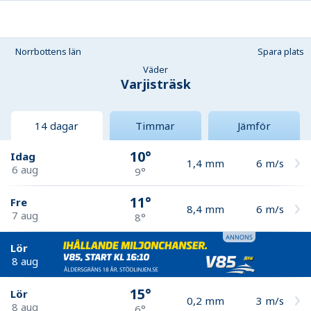
Norrbottens län
Spara plats
Väder
Varjisträsk
14 dagar
Timmar
Jämför
10°
Idag
1,4
mm
6
m/s
6 aug
9°
11°
Fre
8,4
mm
6
m/s
7 aug
8°
Lör
8 aug
15°
Lör
0,2
mm
3
m/s
8 aug
6°