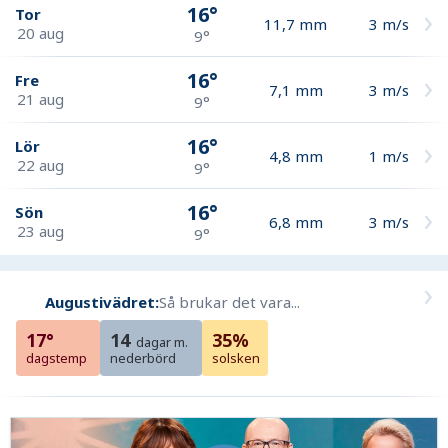
16°
Tor
11,7
mm
3
m/s
20 aug
9°
16°
Fre
7,1
mm
3
m/s
21 aug
9°
16°
Lör
4,8
mm
1
m/s
22 aug
9°
16°
Sön
6,8
mm
3
m/s
23 aug
9°
Augustivädret:
Så brukar det vara...
17°
14
35%
dagar m.
dagstemp
nederbörd
solsken