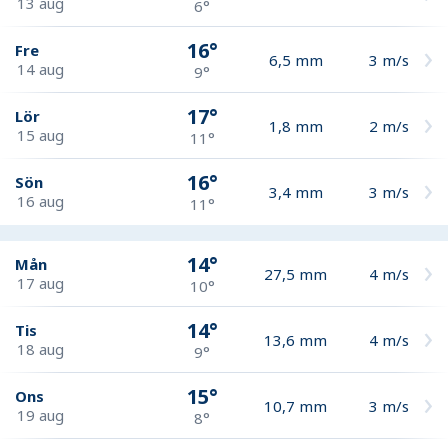
13 aug
6°
16°
Fre
6,5
mm
3
m/s
14 aug
9°
17°
Lör
1,8
mm
2
m/s
15 aug
11°
16°
Sön
3,4
mm
3
m/s
16 aug
11°
14°
Mån
27,5
mm
4
m/s
17 aug
10°
14°
Tis
13,6
mm
4
m/s
18 aug
9°
15°
Ons
10,7
mm
3
m/s
19 aug
8°