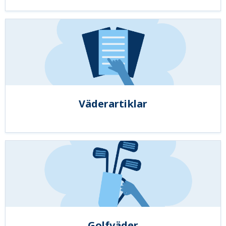
Väderartiklar
Golfväder