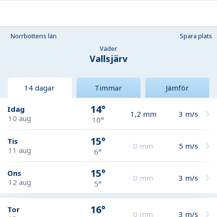
Norrbottens län
Spara plats
Väder
Vallsjärv
14 dagar
Timmar
Jämför
14°
Idag
1,2
mm
3
m/s
10 aug
10°
15°
Tis
0
mm
5
m/s
11 aug
6°
15°
Ons
0
mm
3
m/s
12 aug
5°
16°
Tor
0
mm
3
m/s