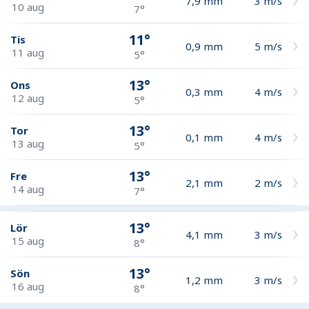
7,9
mm
3
m/s
10 aug
7°
11°
Tis
0,9
mm
5
m/s
11 aug
5°
13°
Ons
0,3
mm
4
m/s
12 aug
5°
13°
Tor
0,1
mm
4
m/s
13 aug
5°
13°
Fre
2,1
mm
2
m/s
14 aug
7°
13°
Lör
4,1
mm
3
m/s
15 aug
8°
13°
Sön
1,2
mm
3
m/s
16 aug
8°