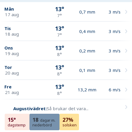
13°
Mån
0,7
mm
3
m/s
17 aug
7°
13°
Tis
0,4
mm
3
m/s
18 aug
7°
13°
Ons
0,2
mm
3
m/s
19 aug
8°
13°
Tor
0,1
mm
3
m/s
20 aug
8°
13°
Fre
13,2
mm
6
m/s
21 aug
8°
Augustivädret:
Så brukar det vara...
15°
18
27%
dagar m.
dagstemp
nederbörd
solsken