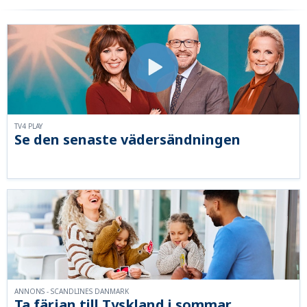
TV4 PLAY
Se den senaste vädersändningen
ANNONS - SCANDLINES DANMARK
Ta färjan till Tyskland i sommar