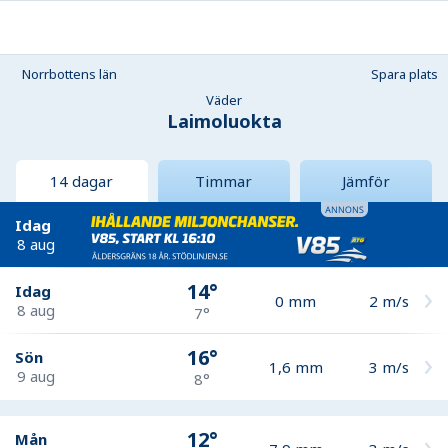
Norrbottens län
Spara plats
Väder
Laimoluokta
14 dagar
Timmar
Jämför
Idag
8 aug
14°
Idag
0
mm
2
m/s
8 aug
7°
16°
Sön
1,6
mm
3
m/s
9 aug
8°
12°
Mån