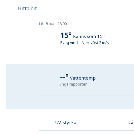
Hitta hit
Lör 8 aug, 18.00
15
°
Känns som
15
°
Svag vind
–
Nordväst
2
m/s
--
°
Vattentemp
Inga rapporter
Lå
UV-styrka