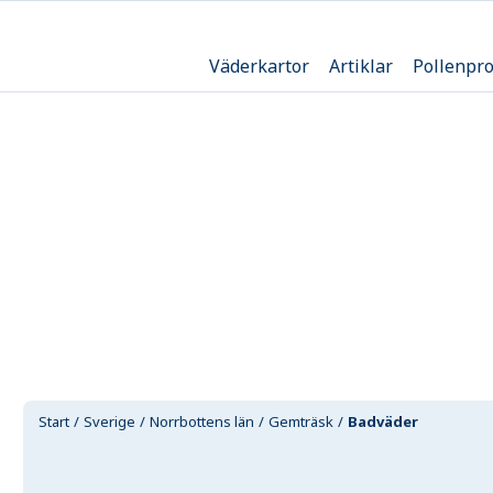
Väderkartor
Artiklar
Pollenpr
Start
Sverige
Norrbottens län
Gemträsk
Badväder