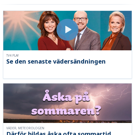
TV4 PLAY
Se den senaste vädersändningen
VÄDER, METEOROLOGEN
Därför bildas åska ofta sommartid