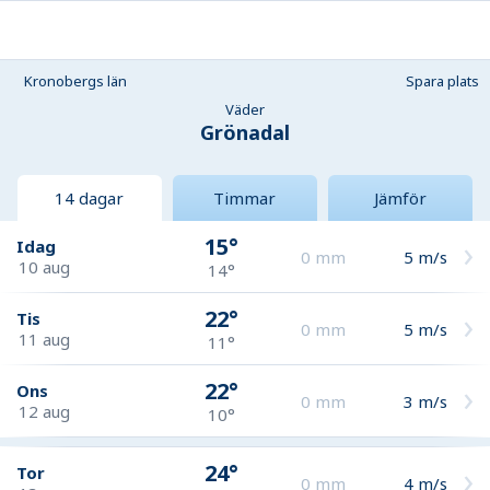
Kronobergs län
Spara plats
Väder
Grönadal
14 dagar
Timmar
Jämför
15°
Idag
0
mm
5
m/s
10 aug
14°
22°
Tis
0
mm
5
m/s
11 aug
11°
22°
Ons
0
mm
3
m/s
12 aug
10°
24°
Tor
0
mm
4
m/s