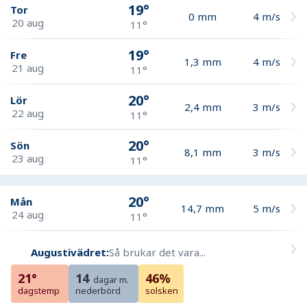
19°
Tor
0
mm
4
m/s
20 aug
11°
19°
Fre
1,3
mm
4
m/s
21 aug
11°
20°
Lör
2,4
mm
3
m/s
22 aug
11°
20°
Sön
8,1
mm
3
m/s
23 aug
11°
20°
Mån
14,7
mm
5
m/s
24 aug
11°
Augustivädret:
Så brukar det vara...
21°
14
46%
dagar m.
dagstemp
nederbörd
solsken