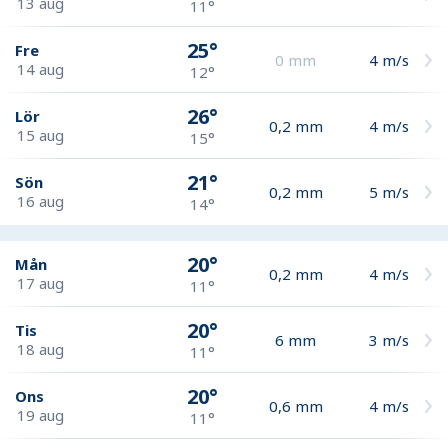
13 aug
11°
25°
Fre
0
mm
4
m/s
14 aug
12°
26°
Lör
0,2
mm
4
m/s
15 aug
15°
21°
Sön
0,2
mm
5
m/s
16 aug
14°
20°
Mån
0,2
mm
4
m/s
17 aug
11°
20°
Tis
6
mm
3
m/s
18 aug
11°
20°
Ons
0,6
mm
4
m/s
19 aug
11°