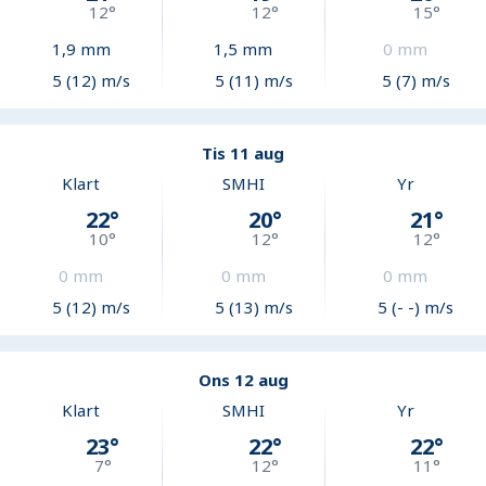
12
°
12
°
15
°
1,9
mm
1,5
mm
0
mm
5 (12) m/s
5 (11) m/s
5 (7) m/s
Tis 11 aug
Klart
SMHI
Yr
22
°
20
°
21
°
10
°
12
°
12
°
0
mm
0
mm
0
mm
5 (12) m/s
5 (13) m/s
5 (- -) m/s
Ons 12 aug
Klart
SMHI
Yr
23
°
22
°
22
°
7
°
12
°
11
°