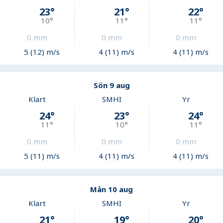
23
°
21
°
22
°
10
°
11
°
11
°
0
mm
0
mm
0
mm
5 (12) m/s
4 (11) m/s
4 (11) m/s
Sön 9 aug
Klart
SMHI
Yr
24
°
23
°
24
°
11
°
10
°
11
°
0
mm
0
mm
0
mm
5 (11) m/s
4 (11) m/s
4 (11) m/s
Mån 10 aug
Klart
SMHI
Yr
21
°
19
°
20
°