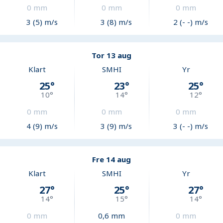
0
mm
0
mm
0
mm
3 (5) m/s
3 (8) m/s
2 (- -) m/s
Tor 13 aug
Klart
SMHI
Yr
25
°
23
°
25
°
10
°
14
°
12
°
0
mm
0
mm
0
mm
4 (9) m/s
3 (9) m/s
3 (- -) m/s
Fre 14 aug
Klart
SMHI
Yr
27
°
25
°
27
°
14
°
15
°
14
°
0
mm
0,6
mm
0
mm