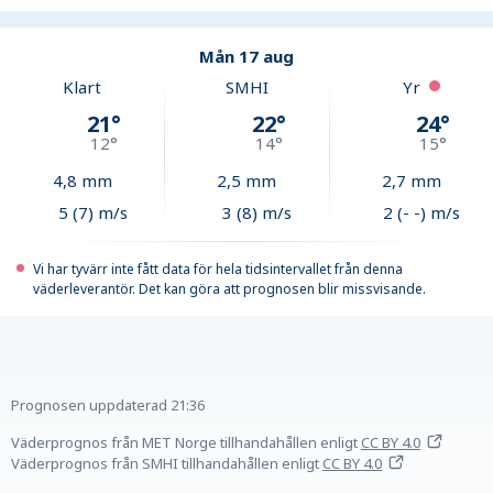
Mån 17 aug
Klart
SMHI
Yr
21
°
22
°
24
°
12
°
14
°
15
°
4,8
mm
2,5
mm
2,7
mm
5 (7) m/s
3 (8) m/s
2 (- -) m/s
Vi har tyvärr inte fått data för hela tidsintervallet från denna
väderleverantör. Det kan göra att prognosen blir missvisande.
Prognosen uppdaterad
21:36
Väderprognos från MET Norge tillhandahållen
enligt
CC BY 4.0
Väderprognos från SMHI tillhandahållen
enligt
CC BY 4.0