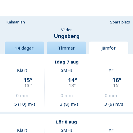
Kalmar län
Spara plats
Väder
Ungsberg
14 dagar
Timmar
Jämför
Idag 7 aug
Klart
SMHI
Yr
15
°
14
°
16
°
13
°
13
°
15
°
0
mm
0
mm
0
mm
5 (10) m/s
3 (8) m/s
3 (9) m/s
Lör 8 aug
Klart
SMHI
Yr