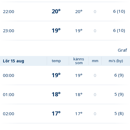
20°
6
(
10
)
22:00
20°
0
19°
6
(
10
)
23:00
19°
0
Graf
känns
Lör
15 aug
temp
mm
m/s (by)
som
19°
6
(
9
)
00:00
19°
0
18°
5
(
9
)
01:00
18°
0
17°
5
(
8
)
02:00
17°
0