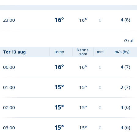
16°
4
(
8
)
23:00
16°
0
Graf
känns
Tor
13 aug
temp
mm
m/s (by)
som
16°
4
(
7
)
00:00
16°
0
15°
3
(
7
)
01:00
15°
0
15°
4
(
6
)
02:00
15°
0
15°
4
(
6
)
03:00
15°
0