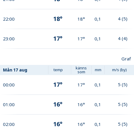
18°
4
(
5
)
22:00
18°
0,1
17°
4
(
4
)
23:00
17°
0,1
Graf
känns
Mån
17 aug
temp
mm
m/s (by)
som
17°
5
(
5
)
00:00
17°
0,1
16°
5
(
5
)
01:00
16°
0,1
16°
5
(
5
)
02:00
16°
0,1