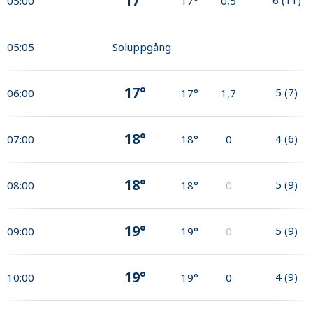
17°
05:00
17°
0,5
05:05
Soluppgång
17°
5
(
7
)
06:00
17°
1,7
18°
4
(
6
)
07:00
18°
0
18°
5
(
9
)
08:00
18°
0
19°
5
(
9
)
09:00
19°
0
19°
4
(
9
)
10:00
19°
0