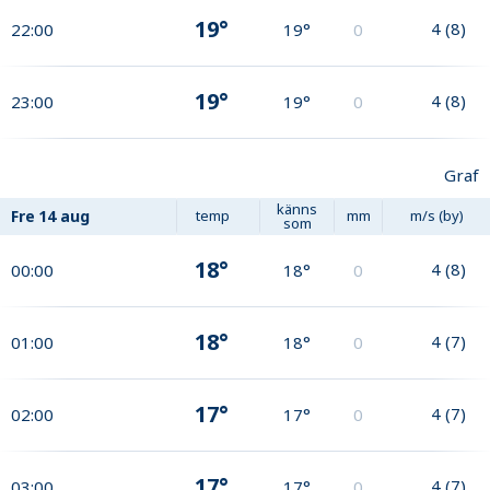
19°
4
(
8
)
22:00
19°
0
19°
4
(
8
)
23:00
19°
0
Graf
känns
Fre
14 aug
temp
mm
m/s (by)
som
18°
4
(
8
)
00:00
18°
0
18°
4
(
7
)
01:00
18°
0
17°
4
(
7
)
02:00
17°
0
17°
4
(
7
)
03:00
17°
0