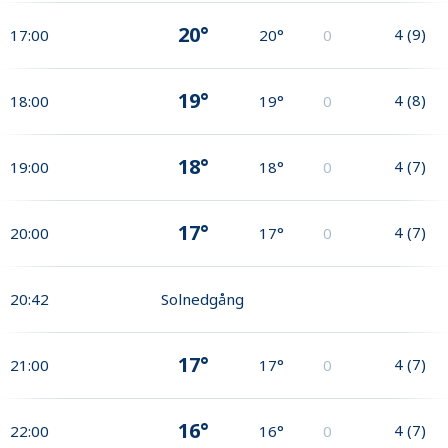
20°
4
(
9
)
17:00
20°
0
19°
4
(
8
)
18:00
19°
0
18°
4
(
7
)
19:00
18°
0
17°
4
(
7
)
20:00
17°
0
20:42
Solnedgång
17°
4
(
7
)
21:00
17°
0
16°
4
(
7
)
22:00
16°
0