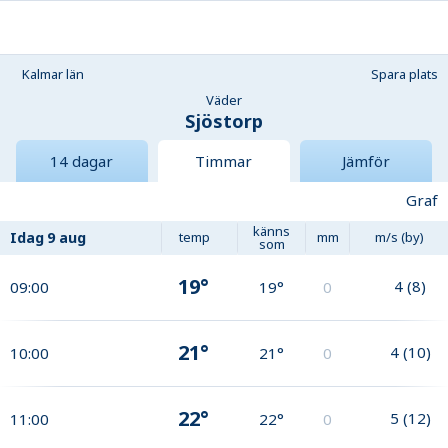
Kalmar län
Spara plats
Väder
Sjöstorp
14 dagar
Timmar
Jämför
Graf
känns
Idag
9 aug
temp
mm
m/s (by)
som
19°
4
(
8
)
09:00
19°
0
21°
4
(
10
)
10:00
21°
0
22°
5
(
12
)
11:00
22°
0