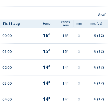
Graf
känns
Tis
11 aug
temp
mm
m/s (by)
som
16°
6
(
12
)
00:00
16°
0
15°
6
(
12
)
01:00
15°
0
14°
6
(
12
)
02:00
14°
0
14°
6
(
12
)
03:00
14°
0
14°
6
(
12
)
04:00
14°
0