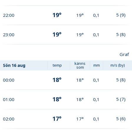
19°
5
(
9
)
22:00
19°
0,1
19°
5
(
8
)
23:00
19°
0,1
Graf
känns
Sön
16 aug
temp
mm
m/s (by)
som
18°
5
(
8
)
00:00
18°
0,1
18°
5
(
7
)
01:00
18°
0,1
17°
5
(
6
)
02:00
17°
0,1