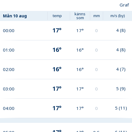
Graf
känns
Mån
10 aug
temp
mm
m/s (by)
som
17°
4
(
8
)
00:00
17°
0
16°
4
(
8
)
01:00
16°
0
16°
4
(
7
)
02:00
16°
0
17°
5
(
9
)
03:00
17°
0
17°
5
(
11
)
04:00
17°
0
6
(
11
)