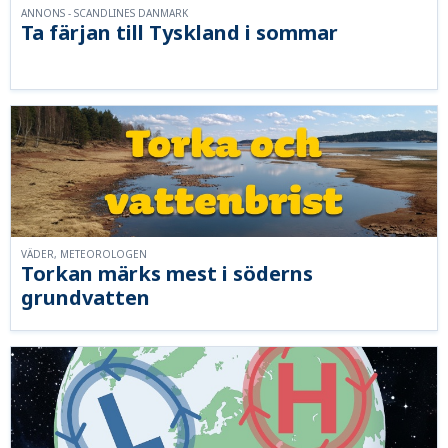
ANNONS - SCANDLINES DANMARK
Ta färjan till Tyskland i sommar
VÄDER, METEOROLOGEN
Torkan märks mest i söderns
grundvatten