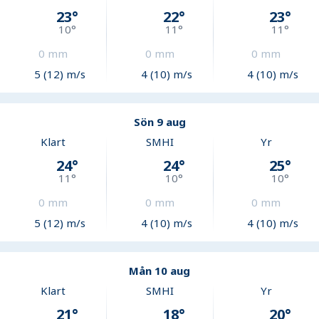
23
°
22
°
23
°
10
°
11
°
11
°
0
mm
0
mm
0
mm
5 (12) m/s
4 (10) m/s
4 (10) m/s
Sön 9 aug
Klart
SMHI
Yr
24
°
24
°
25
°
11
°
10
°
10
°
0
mm
0
mm
0
mm
5 (12) m/s
4 (10) m/s
4 (10) m/s
Mån 10 aug
Klart
SMHI
Yr
21
°
18
°
20
°