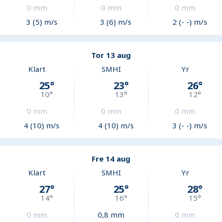
0
mm
0
mm
0
mm
3 (5) m/s
3 (6) m/s
2 (- -) m/s
Tor 13 aug
Klart
SMHI
Yr
25
°
23
°
26
°
10
°
13
°
12
°
0
mm
0
mm
0
mm
4 (10) m/s
4 (10) m/s
3 (- -) m/s
Fre 14 aug
Klart
SMHI
Yr
27
°
25
°
28
°
14
°
16
°
15
°
0
mm
0,8
mm
0
mm