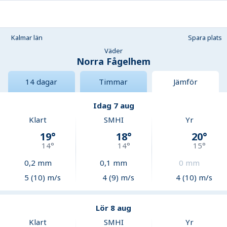
Kalmar län
Spara plats
Väder
Norra Fågelhem
14 dagar
Timmar
Jämför
Idag 7 aug
Klart
SMHI
Yr
19
°
18
°
20
°
14
°
14
°
15
°
0,2
mm
0,1
mm
0
mm
5 (10) m/s
4 (9) m/s
4 (10) m/s
Lör 8 aug
Klart
SMHI
Yr