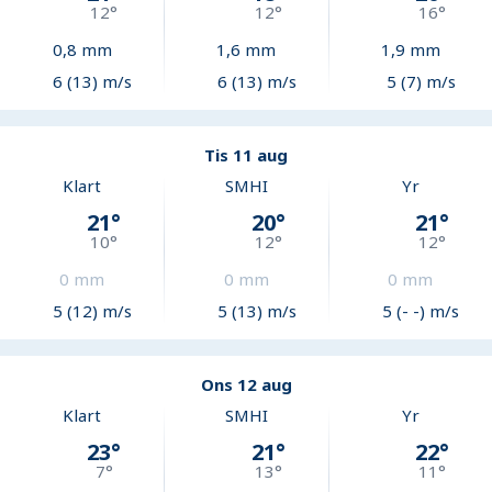
12
°
12
°
16
°
0,8
mm
1,6
mm
1,9
mm
6 (13) m/s
6 (13) m/s
5 (7) m/s
Tis 11 aug
Klart
SMHI
Yr
21
°
20
°
21
°
10
°
12
°
12
°
0
mm
0
mm
0
mm
5 (12) m/s
5 (13) m/s
5 (- -) m/s
Ons 12 aug
Klart
SMHI
Yr
23
°
21
°
22
°
7
°
13
°
11
°