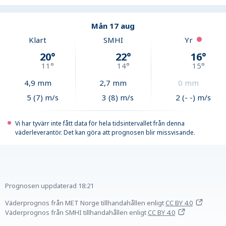
Mån 17 aug
Klart
SMHI
Yr
20
°
22
°
16
°
11
°
14
°
15
°
4,9
mm
2,7
mm
0
mm
5 (7) m/s
3 (8) m/s
2 (- -) m/s
Vi har tyvärr inte fått data för hela tidsintervallet från denna
väderleverantör. Det kan göra att prognosen blir missvisande.
Prognosen uppdaterad
18:21
Väderprognos från MET Norge tillhandahållen
enligt
CC BY 4.0
Väderprognos från SMHI tillhandahållen
enligt
CC BY 4.0