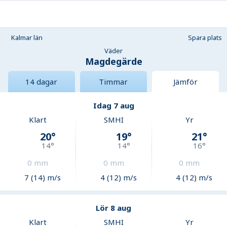
Kalmar län
Spara plats
Väder
Magdegärde
14 dagar
Timmar
Jämför
Idag 7 aug
Klart
SMHI
Yr
20
°
19
°
21
°
14
°
14
°
16
°
0
mm
0
mm
0
mm
7 (14) m/s
4 (12) m/s
4 (12) m/s
Lör 8 aug
Klart
SMHI
Yr