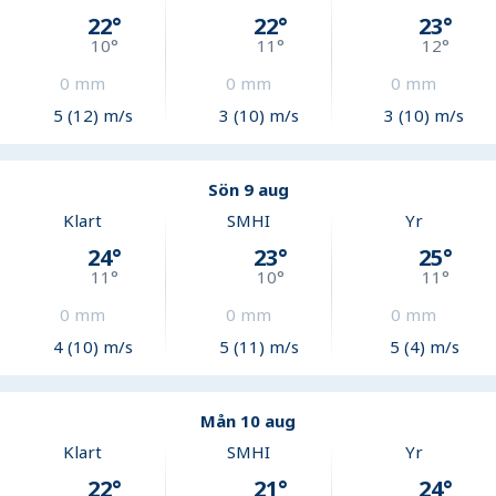
22
°
22
°
23
°
10
°
11
°
12
°
0
mm
0
mm
0
mm
5 (12) m/s
3 (10) m/s
3 (10) m/s
Sön 9 aug
Klart
SMHI
Yr
24
°
23
°
25
°
11
°
10
°
11
°
0
mm
0
mm
0
mm
4 (10) m/s
5 (11) m/s
5 (4) m/s
Mån 10 aug
Klart
SMHI
Yr
22
°
21
°
24
°