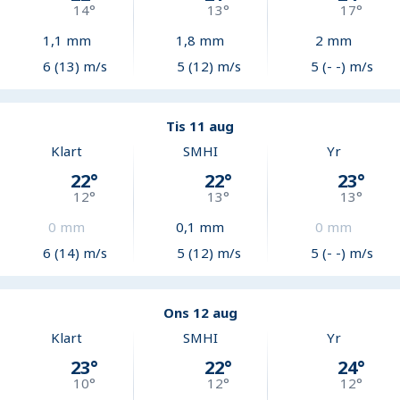
14
°
13
°
17
°
1,1
mm
1,8
mm
2
mm
6 (13) m/s
5 (12) m/s
5 (- -) m/s
Tis 11 aug
Klart
SMHI
Yr
22
°
22
°
23
°
12
°
13
°
13
°
0
mm
0,1
mm
0
mm
6 (14) m/s
5 (12) m/s
5 (- -) m/s
Ons 12 aug
Klart
SMHI
Yr
23
°
22
°
24
°
10
°
12
°
12
°