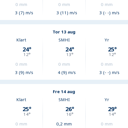
0
mm
0
mm
0
mm
3 (7) m/s
3 (11) m/s
3 (- -) m/s
Tor 13 aug
Klart
SMHI
Yr
24
°
24
°
25
°
12
°
13
°
12
°
0
mm
0
mm
0
mm
3 (9) m/s
4 (9) m/s
3 (- -) m/s
Fre 14 aug
Klart
SMHI
Yr
25
°
26
°
29
°
14
°
16
°
14
°
0
mm
0,2
mm
0
mm