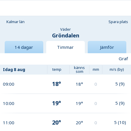
Kalmar län
Spara plats
Väder
Gröndalen
14 dagar
Timmar
Jämför
Graf
känns
Idag
8 aug
temp
mm
m/s (by)
som
18°
5
(
9
)
09:00
18°
0
19°
5
(
9
)
10:00
19°
0
20°
5
(
10
)
11:00
20°
0