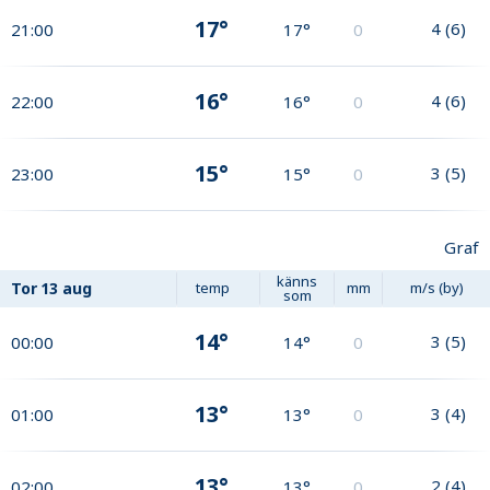
17°
4
(
6
)
21:00
17°
0
16°
4
(
6
)
22:00
16°
0
15°
3
(
5
)
23:00
15°
0
Graf
känns
Tor
13 aug
temp
mm
m/s (by)
som
14°
3
(
5
)
00:00
14°
0
13°
3
(
4
)
01:00
13°
0
13°
2
(
4
)
02:00
13°
0