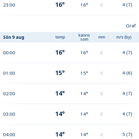
16°
4
(
7
)
23:00
16°
0
Graf
känns
Sön
9 aug
temp
mm
m/s (by)
som
16°
4
(
7
)
00:00
16°
0
15°
4
(
6
)
01:00
15°
0
14°
4
(
7
)
02:00
14°
0
14°
4
(
7
)
03:00
14°
0
14°
5
(
7
)
04:00
14°
0