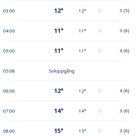
12°
3
(
5
)
03:00
12°
0
11°
3
(
6
)
04:00
11°
0
11°
4
(
6
)
05:00
11°
0
05:08
Soluppgång
12°
4
(
6
)
06:00
12°
0
14°
3
(
6
)
07:00
14°
0
15°
3
(
6
)
08:00
15°
0