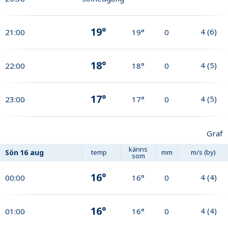
19°
4
(
6
)
21:00
19°
0
18°
4
(
5
)
22:00
18°
0
17°
4
(
5
)
23:00
17°
0
Graf
känns
Sön
16 aug
temp
mm
m/s (by)
som
16°
4
(
4
)
00:00
16°
0
16°
4
(
4
)
01:00
16°
0