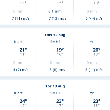
13
°
15
°
13
°
0
mm
0,1
mm
0
mm
7 (11) m/s
7 (13) m/s
5 (- -) m/s
Ons 12 aug
Klart
SMHI
Yr
21
°
19
°
20
°
11
°
16
°
13
°
0
mm
0
mm
0
mm
4 (7) m/s
3 (8) m/s
3 (- -) m/s
Tor 13 aug
Klart
SMHI
Yr
24
°
23
°
23
°
12
°
17
°
13
°