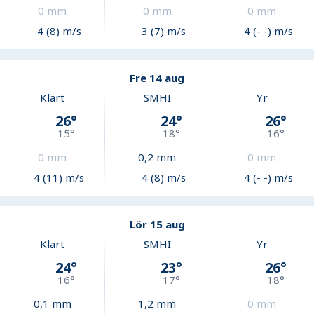
0
mm
0
mm
0
mm
4 (8) m/s
3 (7) m/s
4 (- -) m/s
Fre 14 aug
Klart
SMHI
Yr
26
°
24
°
26
°
15
°
18
°
16
°
0
mm
0,2
mm
0
mm
4 (11) m/s
4 (8) m/s
4 (- -) m/s
Lör 15 aug
Klart
SMHI
Yr
24
°
23
°
26
°
16
°
17
°
18
°
0,1
mm
1,2
mm
0
mm