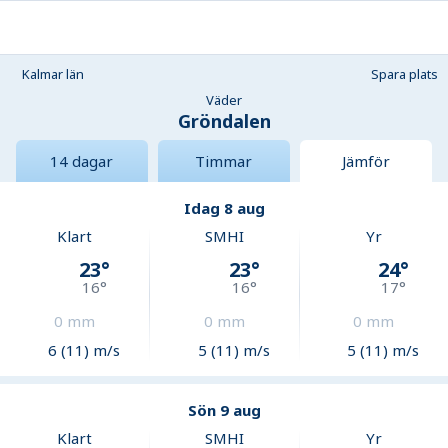
Kalmar län
Spara plats
Väder
Gröndalen
14 dagar
Timmar
Jämför
Idag 8 aug
Klart
SMHI
Yr
23
°
23
°
24
°
16
°
16
°
17
°
0
mm
0
mm
0
mm
6 (11) m/s
5 (11) m/s
5 (11) m/s
Sön 9 aug
Klart
SMHI
Yr