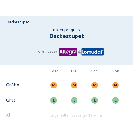
Dackestupet
Pollenprognos
Dackestupet
PRESENTERAS AV
Idag
Fre
Lör
Sön
Gråbo
Gräs
Al
Inga halter
.
Säsong ≈ feb-maj
.