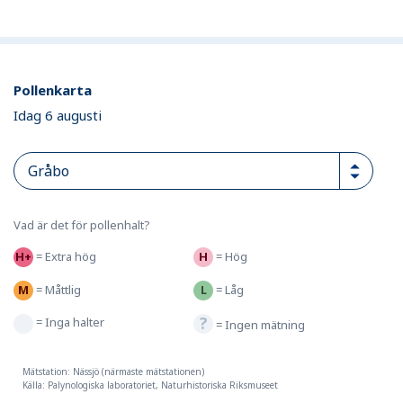
Pollenkarta
Idag 6 augusti
Vad är det för pollenhalt?
=
Extra hög
=
Hög
=
Måttlig
=
Låg
=
Inga halter
=
Ingen mätning
Mätstation: Nässjö (närmaste mätstationen)
Källa: Palynologiska laboratoriet, Naturhistoriska Riksmuseet