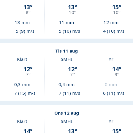
13
°
13
°
15
°
8
°
10
°
10
°
13
mm
11
mm
12
mm
5 (9) m/s
5 (10) m/s
4 (10) m/s
Tis 11 aug
Klart
SMHI
Yr
12
°
12
°
14
°
7
°
7
°
9
°
0,3
mm
0,4
mm
0
mm
7 (15) m/s
7 (11) m/s
6 (11) m/s
Ons 12 aug
Klart
SMHI
Yr
14
°
13
°
15
°