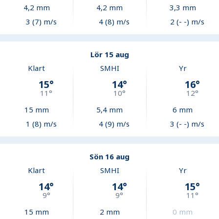
4,2
mm
4,2
mm
3,3
mm
3 (7) m/s
4 (8) m/s
2 (- -) m/s
Lör 15 aug
Klart
SMHI
Yr
15
°
14
°
16
°
11
°
10
°
12
°
15
mm
5,4
mm
6
mm
1 (8) m/s
4 (9) m/s
3 (- -) m/s
Sön 16 aug
Klart
SMHI
Yr
14
°
14
°
15
°
9
°
9
°
11
°
15
mm
2
mm
0
mm