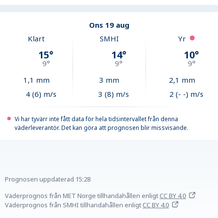
Ons 19 aug
Klart
SMHI
Yr
15
°
14
°
10
°
9
°
9
°
9
°
1,1
mm
3
mm
2,1
mm
4 (6) m/s
3 (8) m/s
2 (- -) m/s
Vi har tyvärr inte fått data för hela tidsintervallet från denna
väderleverantör. Det kan göra att prognosen blir missvisande.
Prognosen uppdaterad
15:28
Väderprognos från MET Norge tillhandahållen
enligt
CC BY 4.0
Väderprognos från SMHI tillhandahållen
enligt
CC BY 4.0