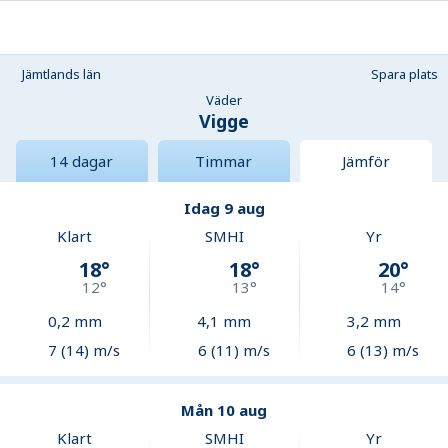
Jämtlands län
Spara plats
Väder
Vigge
14 dagar
Timmar
Jämför
Idag 9 aug
Klart
SMHI
Yr
18
°
18
°
20
°
12
°
13
°
14
°
0,2
mm
4,1
mm
3,2
mm
7 (14) m/s
6 (11) m/s
6 (13) m/s
Mån 10 aug
Klart
SMHI
Yr