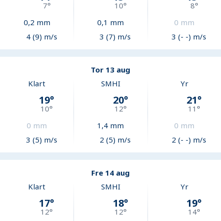
7
°
10
°
8
°
0,2
mm
0,1
mm
0
mm
4 (9) m/s
3 (7) m/s
3 (- -) m/s
Tor 13 aug
Klart
SMHI
Yr
19
°
20
°
21
°
10
°
12
°
11
°
0
mm
1,4
mm
0
mm
3 (5) m/s
2 (5) m/s
2 (- -) m/s
Fre 14 aug
Klart
SMHI
Yr
17
°
18
°
19
°
12
°
12
°
14
°