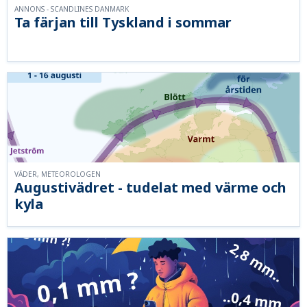
ANNONS - SCANDLINES DANMARK
Ta färjan till Tyskland i sommar
VÄDER, METEOROLOGEN
Augustivädret - tudelat med värme och
kyla