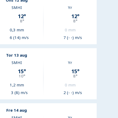
Ons 12 aug
SMHI
Yr
12
°
12
°
8
°
8
°
0,3
mm
0
mm
6 (14) m/s
7 (- -) m/s
Tor 13 aug
SMHI
Yr
15
°
15
°
10
°
8
°
1,2
mm
0
mm
3 (8) m/s
2 (- -) m/s
Fre 14 aug
SMHI
Yr