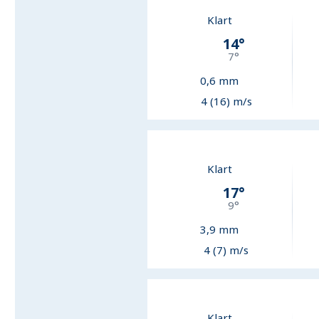
Klart
14
°
7
°
0,6
mm
4 (16) m/s
Klart
17
°
9
°
3,9
mm
4 (7) m/s
Klart