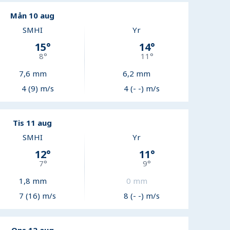
Mån 10 aug
SMHI
Yr
15
°
14
°
8
°
11
°
7,6
mm
6,2
mm
4 (9) m/s
4 (- -) m/s
Tis 11 aug
SMHI
Yr
12
°
11
°
7
°
9
°
1,8
mm
0
mm
7 (16) m/s
8 (- -) m/s