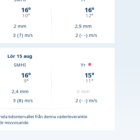
16
°
16
°
10
°
12
°
2
mm
2,9
mm
3 (7) m/s
2 (- -) m/s
Lör 15 aug
SMHI
Yr
16
°
15
°
9
°
11
°
2,4
mm
0
mm
3 (8) m/s
2 (- -) m/s
r hela tidsintervallet från denna väderleverantör.
lir missvisande.