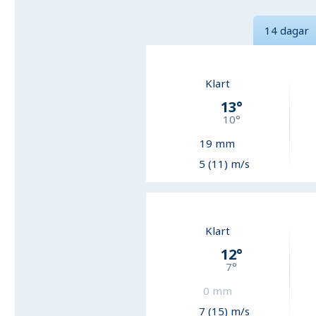
14 dagar
Klart
13
°
10
°
19
mm
5 (11) m/s
Klart
12
°
7
°
0
mm
7 (15) m/s