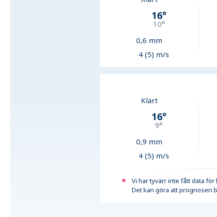
16
°
10
°
0,6
mm
4 (5) m/s
Klart
16
°
9
°
0,9
mm
4 (5) m/s
Vi har tyvärr inte fått data fö
Det kan göra att prognosen b