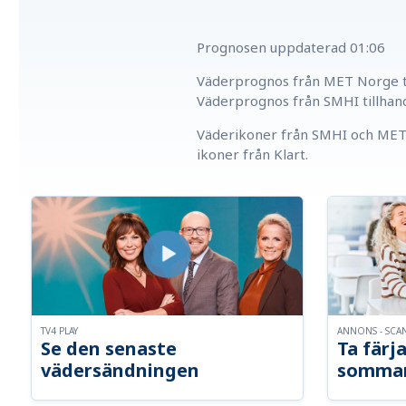
Prognosen uppdaterad
01:06
Väderprognos från MET Norge ti
Väderprognos från SMHI tillhan
Väderikoner från SMHI och MET 
ikoner från Klart.
TV4 PLAY
ANNONS - SCA
Se den senaste
Ta färja
vädersändningen
somma