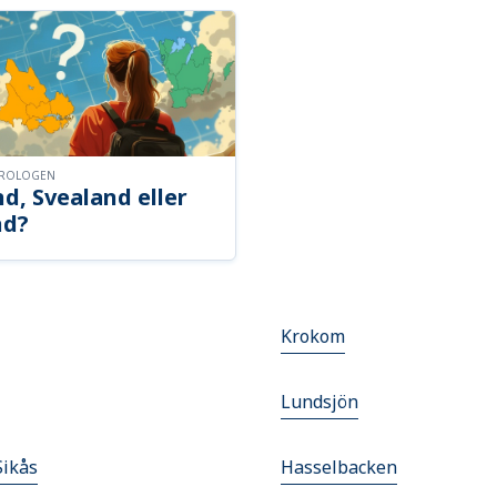
OROLOGEN
d, Svealand eller
nd?
Krokom
Lundsjön
Sikås
Hasselbacken