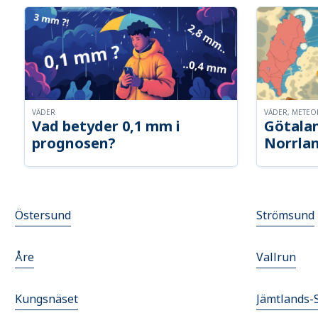
VÄDER
VÄDER, METE
Vad betyder 0,1 mm i
Götalan
prognosen?
Norrla
Östersund
Strömsund
Åre
Vallrun
Kungsnäset
Jämtlands-