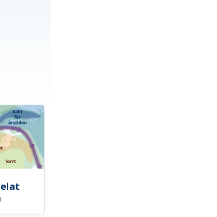
elat
a