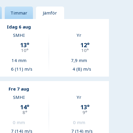
Timmar
Jämför
Idag 6 aug
SMHI
Yr
13
°
12
°
10
°
10
°
14
mm
7,9
mm
6 (11) m/s
4 (8) m/s
Fre 7 aug
SMHI
Yr
14
°
13
°
8
°
9
°
0
mm
0
mm
7 (14) m/s
7 (14) m/s