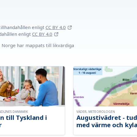
llhandahållen
enligt
CC BY 4.0
dahållen
enligt
CC BY 4.0
Norge har mappats till likvärdiga
NDLINES DANMARK
VÄDER, METEOROLOGEN
n till Tyskland i
Augustivädret - tud
r
med värme och kyl