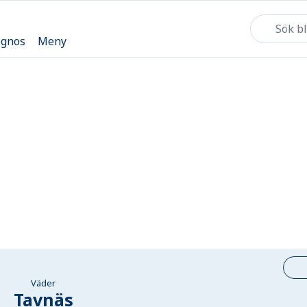
ognos
Meny
Väder
Tavnäs