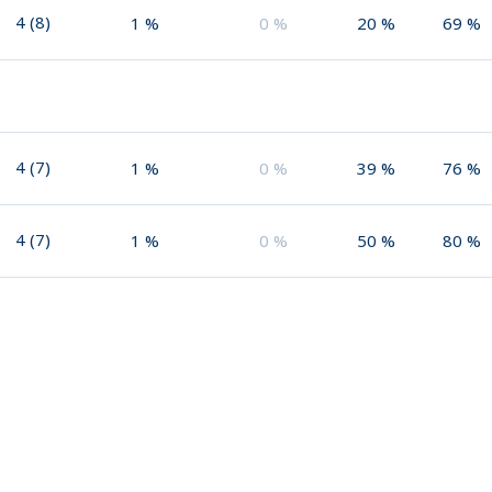
4
(
8
)
1
%
0
%
20
%
69
%
4
(
7
)
1
%
0
%
39
%
76
%
4
(
7
)
1
%
0
%
50
%
80
%