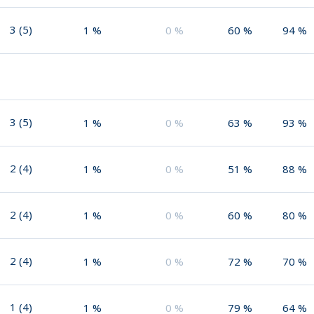
3
(
5
)
1
%
0
%
60
%
94
%
3
(
5
)
1
%
0
%
63
%
93
%
2
(
4
)
1
%
0
%
51
%
88
%
2
(
4
)
1
%
0
%
60
%
80
%
2
(
4
)
1
%
0
%
72
%
70
%
1
(
4
)
1
%
0
%
79
%
64
%