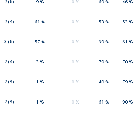
2
(
6
)
9
%
0
%
60
%
46
%
2
(
4
)
61
%
0
%
53
%
53
%
3
(
6
)
57
%
0
%
90
%
61
%
2
(
4
)
3
%
0
%
79
%
70
%
2
(
3
)
1
%
0
%
40
%
79
%
2
(
3
)
1
%
0
%
61
%
90
%