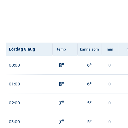
Lördag
8 aug
temp
känns som
mm
8°
00:00
6°
0
8°
01:00
6°
0
7°
02:00
5°
0
7°
03:00
5°
0