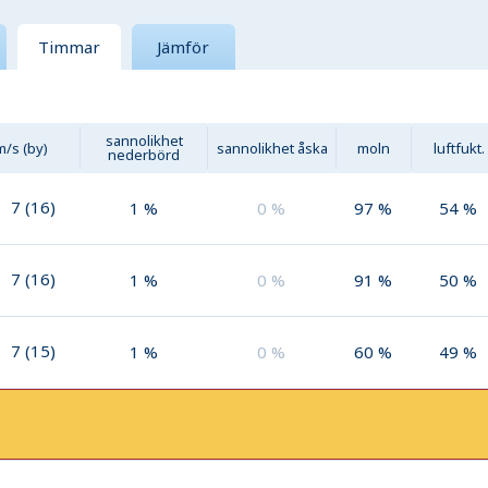
Timmar
Jämför
sannolikhet
m/s (by)
sannolikhet åska
moln
luftfukt.
nederbörd
7
(
16
)
1
%
0
%
97
%
54
%
7
(
16
)
1
%
0
%
91
%
50
%
7
(
15
)
1
%
0
%
60
%
49
%