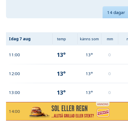
14 dagar
Idag
7 aug
temp
känns som
mm
13°
11:00
13°
0
13°
12:00
13°
0
13°
13:00
13°
0
14:00