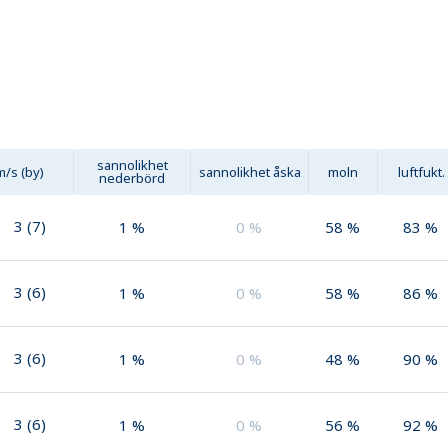
sannolikhet
m/s (by)
sannolikhet åska
moln
luftfukt.
nederbörd
3
(
7
)
1
%
0
%
58
%
83
%
3
(
6
)
1
%
0
%
58
%
86
%
3
(
6
)
1
%
0
%
48
%
90
%
3
(
6
)
1
%
0
%
56
%
92
%