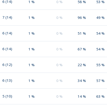
6
(
14
)
1
%
0
%
58
%
53
%
7
(
14
)
1
%
0
%
96
%
49
%
6
(
14
)
1
%
0
%
51
%
54
%
6
(
14
)
1
%
0
%
67
%
54
%
6
(
12
)
1
%
0
%
22
%
55
%
6
(
13
)
1
%
0
%
34
%
57
%
5
(
10
)
1
%
0
%
14
%
63
%