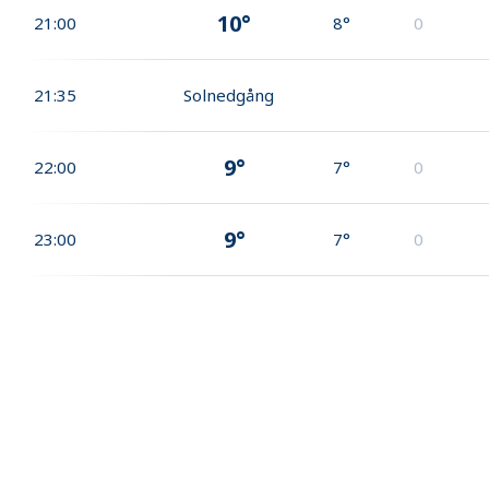
10°
21:00
8°
0
21:35
Solnedgång
9°
22:00
7°
0
9°
23:00
7°
0