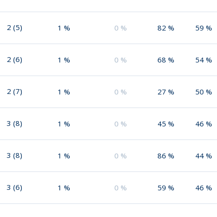
2
(
5
)
1
%
0
%
82
%
59
%
2
(
6
)
1
%
0
%
68
%
54
%
2
(
7
)
1
%
0
%
27
%
50
%
3
(
8
)
1
%
0
%
45
%
46
%
3
(
8
)
1
%
0
%
86
%
44
%
3
(
6
)
1
%
0
%
59
%
46
%