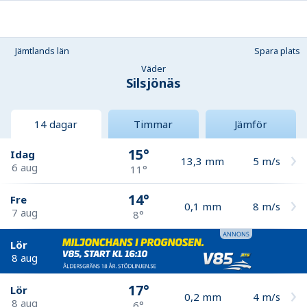
Jämtlands län
Spara plats
Väder
Silsjönäs
14 dagar
Timmar
Jämför
15°
Idag
13,3
mm
5
m/s
6 aug
11°
14°
Fre
0,1
mm
8
m/s
7 aug
8°
Lör
8 aug
17°
Lör
0,2
mm
4
m/s
8 aug
6°