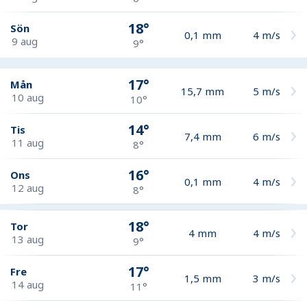
18°
Sön
0,1
mm
4
m/s
9 aug
9°
17°
Mån
15,7
mm
5
m/s
10 aug
10°
14°
Tis
7,4
mm
6
m/s
11 aug
8°
16°
Ons
0,1
mm
4
m/s
12 aug
8°
18°
Tor
4
mm
4
m/s
13 aug
9°
17°
Fre
1,5
mm
3
m/s
14 aug
11°