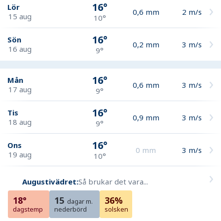
16°
Lör
0,6
mm
2
m/s
15 aug
10°
16°
Sön
0,2
mm
3
m/s
16 aug
9°
16°
Mån
0,6
mm
3
m/s
17 aug
9°
16°
Tis
0,9
mm
3
m/s
18 aug
9°
16°
Ons
0
mm
3
m/s
19 aug
10°
Augustivädret:
Så brukar det vara...
18°
15
36%
dagar m.
dagstemp
nederbörd
solsken