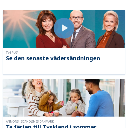
TV4 PLAY
Se den senaste vädersändningen
ANNONS - SCANDLINES DANMARK
Ta färjan till Tyskland i sommar